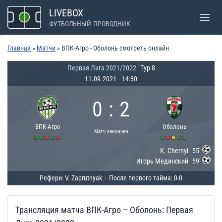
Перейти
LIVEBOX
к
ФУТБОЛЬНЫЙ ПРОВОДНИК
содержимому
Главная
»
Матчи
»
ВПК-Агро - Оболонь смотреть онлайн
|
Первая Лига 2021/2022
Тур 8
11.09.2021
-
14:30
0
:
2
ВПК-Агро
Оболонь
Матч закончен
K. Chernyi
55'
Игорь Мединский
59'
Рефери: V. Zaprutnyak
После первого тайма: 0-0
|
Трансляция матча ВПК-Агро – Оболонь: Первая