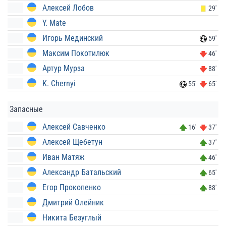
Алексей Лобов
29'
Y. Mate
Игорь Мединский
59'
Максим Покотилюк
46'
Артур Мурза
88'
K. Chernyi
55'
65'
Запасные
Алексей Савченко
16'
37'
Алексей Щебетун
37'
Иван Матяж
46'
Александр Батальский
65'
Егор Прокопенко
88'
Дмитрий Олейник
Никита Безуглый