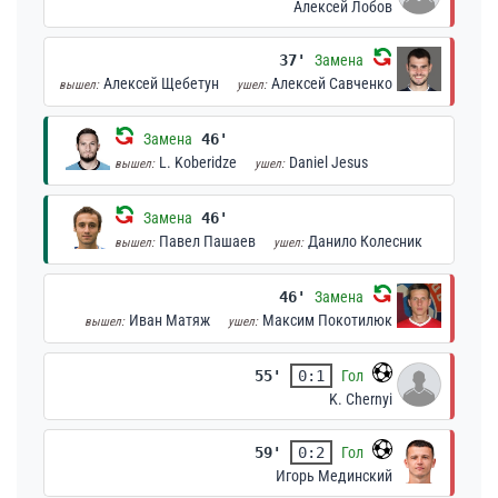
Алексей Лобов
37'
Замена
Алексей Щебетун
Алексей Савченко
вышел:
ушел:
Замена
46'
L. Koberidze
Daniel Jesus
вышел:
ушел:
Замена
46'
Павел Пашаев
Данило Колесник
вышел:
ушел:
46'
Замена
Иван Матяж
Максим Покотилюк
вышел:
ушел:
55'
0:1
Гол
K. Chernyi
59'
0:2
Гол
Игорь Мединский