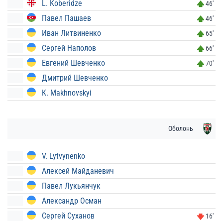
L. Koberidze
46'
Павел Пашаев
46'
Иван Литвиненко
65'
Сергей Наполов
66'
Евгений Шевченко
70'
Дмитрий Шевченко
K. Makhnovskyi
Оболонь
V. Lytvynenko
Алексей Майданевич
Павел Лукьянчук
Александр Осман
Сергей Суханов
16'