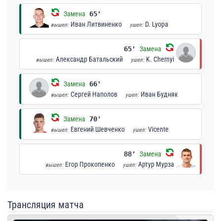
Замена
65'
Иван Литвиненко
D. Lyopa
вышел:
ушел:
65'
Замена
Александр Батальский
K. Chernyi
вышел:
ушел:
Замена
66'
Сергей Наполов
Иван Будняк
вышел:
ушел:
Замена
70'
Евгений Шевченко
Vicente
вышел:
ушел:
88'
Замена
Егор Прокопенко
Артур Мурза
вышел:
ушел:
Трансляция матча