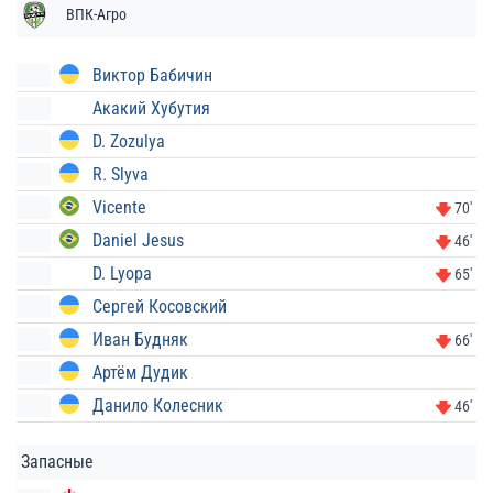
ВПК-Агро
Виктор Бабичин
Акакий Хубутия
D. Zozulya
R. Slyva
Vicente
70'
Daniel Jesus
46'
D. Lyopa
65'
Сергей Косовский
Иван Будняк
66'
Артём Дудик
Данило Колесник
46'
Запасные