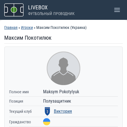
Перейти
LIVEBOX
к
ФУТБОЛЬНЫЙ ПРОВОДНИК
содержимому
Главная
»
Игроки
» Максим Покотилюк (Украина)
Максим Покотилюк
Maksym Pokotylyuk
Полное имя
Полузащитник
Позиция
Виктория
Текущий клуб
Гражданство