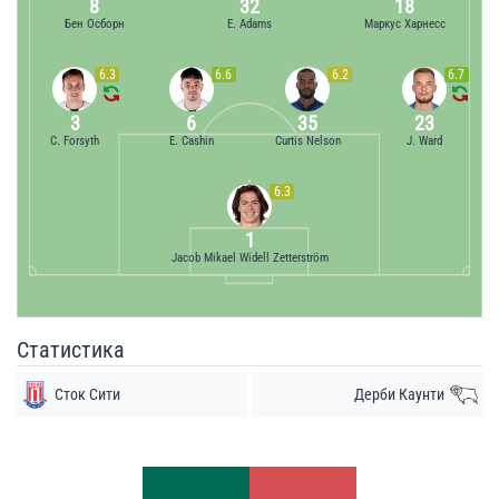
8
32
18
Бен Осборн
E. Adams
Маркус Харнесс
6.3
6.6
6.2
6.7
3
6
35
23
C. Forsyth
E. Cashin
Curtis Nelson
J. Ward
6.3
1
Jacob Mikael Widell Zetterström
Статистика
Сток Сити
Дерби Каунти
Удары
Удары
3
5