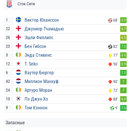
Сток Сити
Виктор Юханссон
1
68'
6.9
Джуниор Тчамадью
22
6.7
Эшли Филлипс
26
6.5
Бен Гибсон
23
82'
7.2
Энда Стивенс
3
77'
6.9
T. Seko
12
56'
6.9
Ваутер Бюргер
6
7.3
Миллион Манхуф
42
90'
7
Артуро Моран
24
72'
7
Пэ Джун Хо
10
88'
6.9
Том Кэннон
9
9'
7.6
Запасные