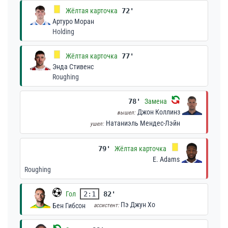
Жёлтая карточка
72'
Артуро Моран
Holding
Жёлтая карточка
77'
Энда Стивенс
Roughing
78'
Замена
Джон Коллинз
вышел:
Натаниэль Мендес-Лэйн
ушел:
79'
Жёлтая карточка
E. Adams
Roughing
Гол
2:1
82'
Пэ Джун Хо
Бен Гибсон
ассистент: