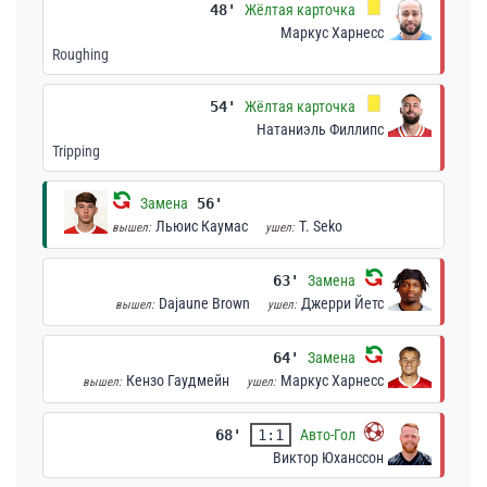
48'
Жёлтая карточка
Маркус Харнесс
Roughing
54'
Жёлтая карточка
Натаниэль Филлипс
Tripping
Замена
56'
Льюис Каумас
T. Seko
вышел:
ушел:
63'
Замена
Dajaune Brown
Джерри Йетс
вышел:
ушел:
64'
Замена
Кензо Гаудмейн
Маркус Харнесс
вышел:
ушел:
68'
1:1
Авто-Гол
Виктор Юханссон