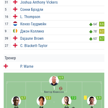
Joshua Anthony Vickers
31
Сонни Брэдли
5
L. Thompson
16
Кензо Гаудмейн
17
64'
6.6
Джон Коллинз
9
78'
6.2
Dajaune Brown
39
63'
6.7
C. Blackett-Taylor
27
Тренер
P. Warne
6.9
1
Виктор Юханссон
6.7
6.5
7.2
6.9