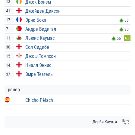
Джек Бонем
13
Джейден Диксон
41
Эрик Бока
17
88'
Андре Видигал
7
90'
Льюис Каумас
11
56'
6.5
Сол Сидибе
30
Джош Томпсон
15
Ниалл Эннис
14
Эмре Тезгель
37
Тренер
Chicho Pèlach
Дерби Каунти