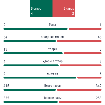
Заблок.
Заблок.
В створ
В створ
6
2
4
3
2
Голы
1
54
Владение мячом
46
13
Удары
8
4
Удары в створ
3
9
Угловые
3
415
Всего пасов
342
335
Точные пасы
253