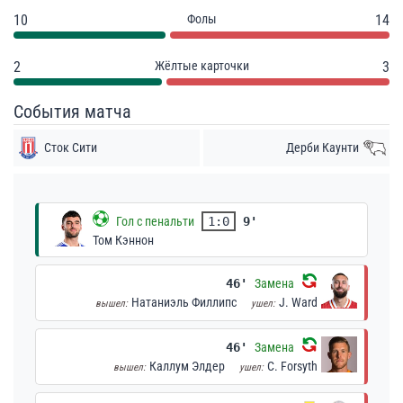
10
Фолы
14
2
Жёлтые карточки
3
События матча
Сток Сити
Дерби Каунти
Гол с пенальти
1:0
9'
Том Кэннон
46'
Замена
Натаниэль Филлипс
J. Ward
вышел:
ушел:
46'
Замена
Каллум Элдер
C. Forsyth
вышел:
ушел: