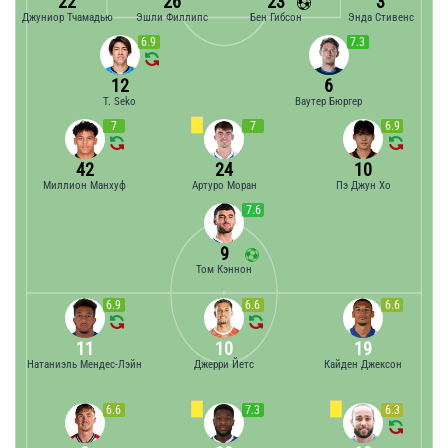
22
26
23
3
Джуниор Тчамадью
Эшли Филлипс
Бен Гибсон
Энда Стивенс
6.9
7.3
12
6
T. Seko
Ваутер Бюргер
7
7
6.9
42
24
10
Миллион Манхуф
Артуро Моран
Пэ Джун Хо
7.6
9
Том Кэннон
6.9
6.6
6.6
11
10
19
Натаниэль Мендес-Лэйн
Джерри Йетс
Кайден Джексон
6.6
7.3
6.3