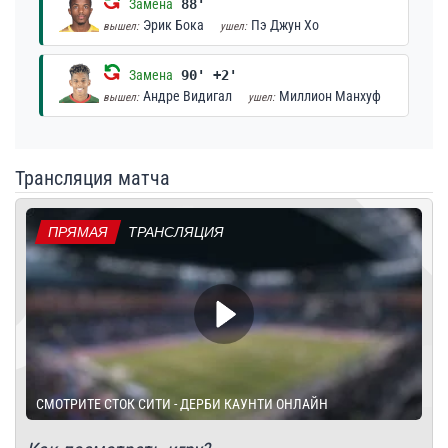
Замена
88'
Эрик Бока
Пэ Джун Хо
вышел:
ушел:
Замена
90' +2'
Андре Видигал
Миллион Манхуф
вышел:
ушел:
Трансляция матча
ПРЯМАЯ
ТРАНСЛЯЦИЯ
СМОТРИТЕ СТОК СИТИ - ДЕРБИ КАУНТИ ОНЛАЙН