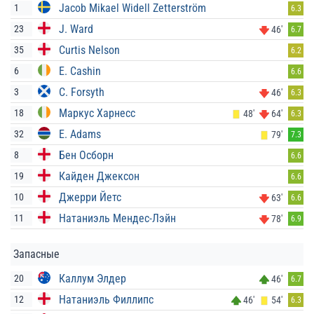
Jacob Mikael Widell Zetterström
1
6.3
J. Ward
23
46'
6.7
Curtis Nelson
35
6.2
E. Cashin
6
6.6
C. Forsyth
3
46'
6.3
Маркус Харнесс
18
48'
64'
6.3
E. Adams
32
79'
7.3
Бен Осборн
8
6.6
Кайден Джексон
19
6.6
Джерри Йетс
10
63'
6.6
Натаниэль Мендес-Лэйн
11
78'
6.9
Запасные
Каллум Элдер
20
46'
6.7
Натаниэль Филлипс
12
46'
54'
6.3