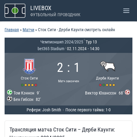
Перейти
LIVEBOX
к
ФУТБОЛЬНЫЙ ПРОВОДНИК
содержимому
Главная
»
Матчи
»
Сток Сити - Дерби Каунти смотреть онлайн
|
Чемпионшип 2024/2025
Тур 13
bet365 Stadium
02.11.2024
-
14:30
|
2
:
1
Сток Сити
Дерби Каунти
Матч закончен
Том Кэннон
9'
Виктор Юханссон
68'
Бен Гибсон
82'
Рефери: Josh Smith
После первого тайма: 1-0
|
Трансляция матча Сток Сити – Дерби Каунти: