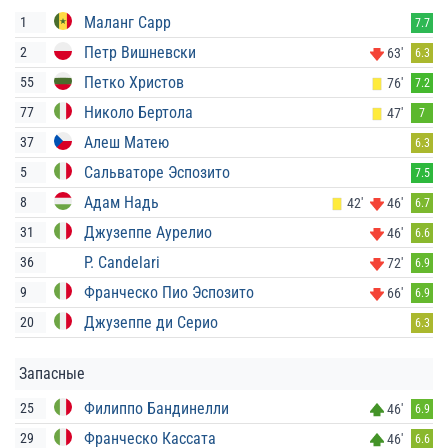
Маланг Сарр
1
7.7
Петр Вишневски
2
63'
6.3
Петко Христов
55
76'
7.2
Николо Бертола
77
47'
7
Алеш Матею
37
6.3
Сальваторе Эспозито
5
7.5
Адам Надь
8
42'
46'
6.7
Джузеппе Аурелио
31
46'
6.6
P. Candelari
36
72'
6.9
Франческо Пио Эспозито
9
66'
6.9
Джузеппе ди Серио
20
6.3
Запасные
Филиппо Бандинелли
25
46'
6.9
Франческо Кассата
29
46'
6.6