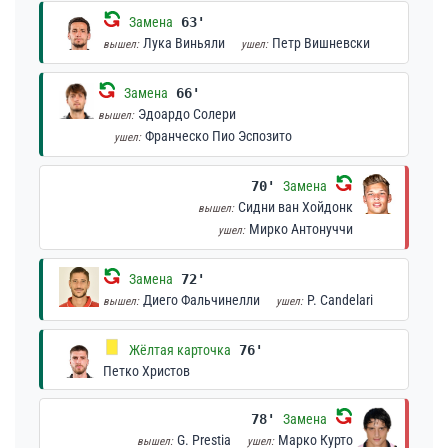
Замена
63'
Лука Виньяли
Петр Вишневски
вышел:
ушел:
Замена
66'
Эдоардо Солери
вышел:
Франческо Пио Эспозито
ушел:
70'
Замена
Сидни ван Хойдонк
вышел:
Мирко Антонуччи
ушел:
Замена
72'
Диего Фальчинелли
P. Candelari
вышел:
ушел:
Жёлтая карточка
76'
Петко Христов
78'
Замена
G. Prestia
Марко Курто
вышел:
ушел: