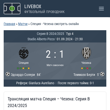
Перейти
LIVEBOX
к
ФУТБОЛЬНЫЙ ПРОВОДНИК
содержимому
Главная
»
Матчи
»
Специя - Чезена смотреть онлайн
|
Серия B 2024/2025
Тур 4
Stadio Alberto Picco
01.09.2024
-
21:30
|
2
:
1
Специя
Чезена
Матч закончен
Эдоардо Солери
84'
Томмазо Берти
5'
Рефери: Gianluca Aureliano
После первого тайма: 0-1
|
Трансляция матча Специя – Чезена: Серия B
2024/2025