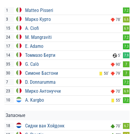
Matteo Pisseri
1
7.2
Марко Курто
3
78'
6.6
A. Ciofi
15
6.9
M. Mangraviti
24
7.2
E. Adamo
17
7.3
Томмазо Берти
14
5'
7.9
G. Calò
35
90'
7
Симоне Бастони
30
50'
79'
7
D. Donnarumma
7
7.2
Мирко Антонуччи
23
70'
6.9
A. Kargbo
10
55'
7.2
Запасные
Сидни ван Хойдонк
18
70'
6.7