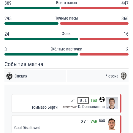
369
Всего пасов
447
295
Точные пасы
366
24
Фолы
16
3
Жёлтые карточки
2
События матча
Специя
Чезена
5'
0:1
Гол
D. Donnarumma
Томмазо Берти
ассистент:
27'
VAR
Goal Disallowed