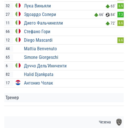
Лука Виньяли
32
63'
6.9
Эдоардо Солери
27
66'
84'
7.3
Диего Фальчинелли
11
72'
6.6
Стефано Гори
66
Diego Mascardi
12
6.6
Mattia Benvenuto
44
Simone Giorgeschi
65
Дуччо Дель'Иннченти
6
Halid Djankpata
82
Антонио Чолак
17
Тренер
Чезена