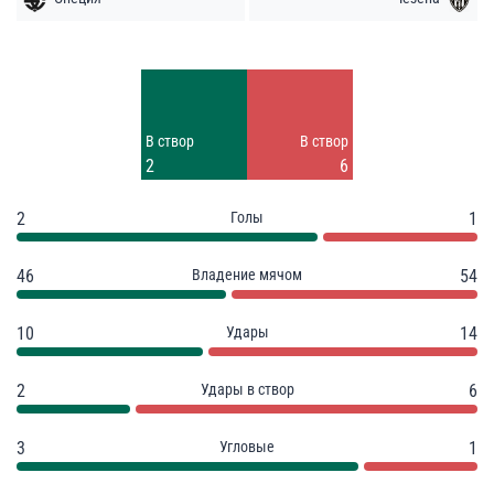
Удары
Удары
8
8
Заблок.
В створ
В створ
2
2
6
2
Голы
1
46
Владение мячом
54
10
Удары
14
2
Удары в створ
6
3
Угловые
1