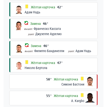
Жёлтая карточка
42'
Адам Надь
Замена
46'
Франческо Кассата
вышел:
Джузеппе Аурелио
ушел:
Замена
46'
Филиппо Бандинелли
Адам Надь
вышел:
ушел:
Жёлтая карточка
47'
Николо Бертола
50'
Жёлтая карточка
Симоне Бастони
55'
Жёлтая карточка
A. Kargbo