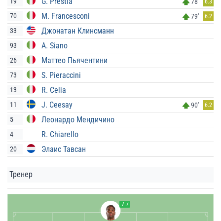
G. Prestia
19
78'
6.3
M. Francesconi
70
79'
6.2
Джонатан Клинсманн
33
A. Siano
93
Маттео Пьячентини
26
S. Pieraccini
73
R. Celia
13
J. Ceesay
11
90'
6.2
Леонардо Мендичино
5
R. Chiarello
4
Элаис Тавсан
20
Тренер
7.7