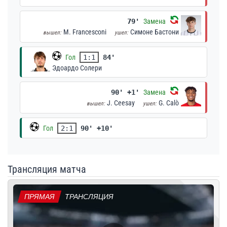
79'
Замена
M. Francesconi
Симоне Бастони
вышел:
ушел:
Гол
1:1
84'
Эдоардо Солери
90' +1'
Замена
J. Ceesay
G. Calò
вышел:
ушел:
Гол
2:1
90' +10'
Трансляция матча
ПРЯМАЯ
ТРАНСЛЯЦИЯ