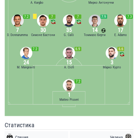
A. Kargbo
Мирко Антонуччи
7.2
7
7
7.9
7.3
7
30
35
14
17
D. Donnarumma
Симоне Бастони
G. Calò
Томмазо Берти
E. Adamo
7.2
6.9
6.6
24
15
3
M. Mangraviti
A. Ciofi
Марко Курто
7.2
1
Matteo Pisseri
Статистика
Специя
Чезена