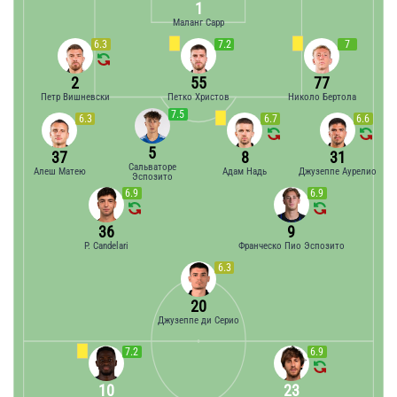
1
Маланг Сарр
6.3
7.2
7
2
55
77
Петр Вишневски
Петко Христов
Николо Бертола
7.5
6.3
6.7
6.6
5
37
8
31
Сальваторе
Алеш Матею
Адам Надь
Джузеппе Аурелио
Эспозито
6.9
6.9
36
9
P. Candelari
Франческо Пио Эспозито
6.3
20
Джузеппе ди Серио
7.2
6.9
10
23