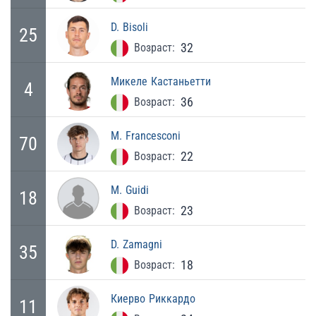
D.
Bisoli
25
32
Возраст:
Микеле
Кастаньетти
4
36
Возраст:
M.
Francesconi
70
22
Возраст:
M.
Guidi
18
23
Возраст:
D.
Zamagni
35
18
Возраст:
Киерво
Риккардо
11