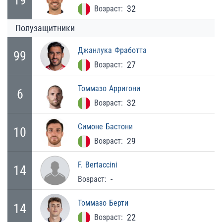
32
Возраст:
Полузащитники
Джанлука
Фработта
99
27
Возраст:
Томмазо
Арригони
6
32
Возраст:
Симоне
Бастони
10
29
Возраст:
F.
Bertaccini
14
-
Возраст:
Томмазо
Берти
14
22
Возраст: