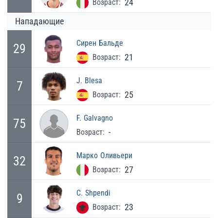
24
Возраст:
Нападающие
Сирен
Бальде
29
21
Возраст:
J.
Blesa
7
25
Возраст:
F.
Galvagno
75
-
Возраст:
Марко
Оливьери
32
27
Возраст:
C.
Shpendi
9
23
Возраст: