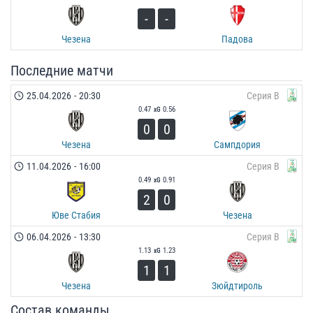
-
-
Чезена
Падова
Последние матчи
25.04.2026
-
20:30
Серия B
0.47
0.56
xG
0
0
Чезена
Сампдория
11.04.2026
-
16:00
Серия B
0.49
0.91
xG
2
0
Юве Стабия
Чезена
06.04.2026
-
13:30
Серия B
1.13
1.23
xG
1
1
Чезена
Зюйдтироль
Состав команды