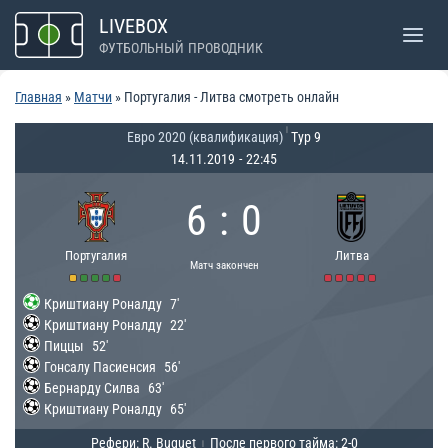
Перейти
LIVEBOX
к
ФУТБОЛЬНЫЙ ПРОВОДНИК
содержимому
Главная
»
Матчи
»
Португалия - Литва смотреть онлайн
|
Евро 2020 (квалификация)
Тур 9
14.11.2019
-
22:45
6
:
0
Португалия
Литва
Матч закончен
Криштиану Роналду
7'
Криштиану Роналду
22'
Пиццы
52'
Гонсалу Пасиенсия
56'
Бернарду Силва
63'
Криштиану Роналду
65'
Рефери: R. Buquet
После первого тайма: 2-0
|