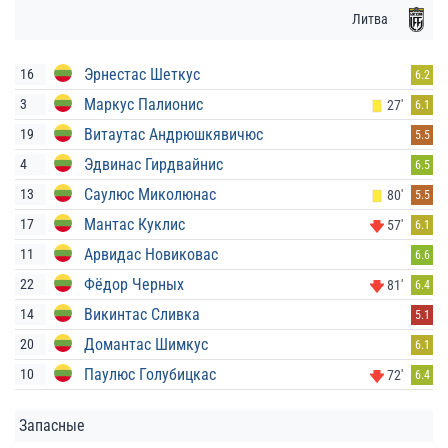
Литва
Эрнестас Шеткус
16
6.2
Маркус Палионис
3
27'
6.1
Витаутас Андрюшкявичюс
19
5.5
Эдвинас Гирдвайнис
4
6.5
Саулюс Миколюнас
13
80'
5.5
Мантас Куклис
17
57'
6.1
Арвидас Новиковас
11
6.6
Фёдор Черных
22
81'
6.4
Викинтас Сливка
14
5.1
Домантас Шимкус
20
6.1
Паулюс Голубицкас
10
72'
6.4
Запасные