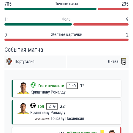
705
Точные пасы
235
11
Фолы
9
0
Жёлтые карточки
2
События матча
Португалия
Литва
Гол с пенальти
1:0
7'
Криштиану Роналду
Гол
2:0
22'
Криштиану Роналду
Гонсалу Пасиенсия
ассистент: