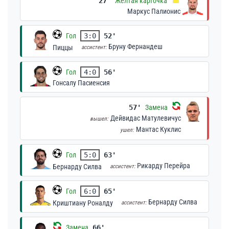
27'
Жёлтая карточка
Маркус Палионис
Гол
3:0
52'
Бруну Фернандеш
Пиццы
ассистент:
Гол
4:0
56'
Гонсалу Пасиенсия
57'
Замена
Дейвидас Матулевичус
вышел:
Мантас Куклис
ушел:
Гол
5:0
63'
Рикарду Перейра
Бернарду Силва
ассистент:
Гол
6:0
65'
Бернарду Силва
Криштиану Роналду
ассистент:
Замена
66'