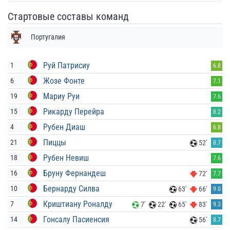
Стартовые составы команд
Португалия
Руй Патрисиу
1
6.8
Жозе Фонте
6
7.1
Мариу Руи
19
7.6
Рикарду Перейра
15
8.2
Рубен Диаш
4
6.8
Пиццы
21
52'
8.7
Рубен Невиш
18
7.6
Бруну Фернандеш
16
72'
7.7
Бернарду Силва
10
63'
66'
9.0
Криштиану Роналду
7
7'
22'
65'
83'
9.3
Гонсалу Пасиенсия
14
56'
8.7