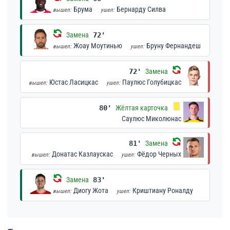
Брума
Бернарду Силва
вышел:
ушел:
Замена
72'
Жоау Моутинью
Бруну Фернандеш
вышел:
ушел:
72'
Замена
Юстас Ласицкас
Паулюс Голубицкас
вышел:
ушел:
80'
Жёлтая карточка
Саулюс Миколюнас
81'
Замена
Донатас Казлаускас
Фёдор Черных
вышел:
ушел:
Замена
83'
Диогу Жота
Криштиану Роналду
вышел:
ушел: