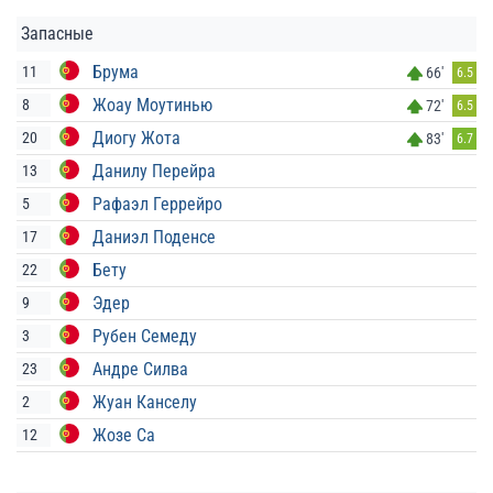
Запасные
Брума
11
66'
6.5
Жоау Моутинью
8
72'
6.5
Диогу Жота
20
83'
6.7
Данилу Перейра
13
Рафаэл Геррейро
5
Даниэл Поденсе
17
Бету
22
Эдер
9
Рубен Семеду
3
Андре Силва
23
Жуан Канселу
2
Жозе Са
12