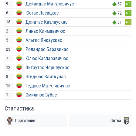
Дейвидас Матулевичус
9
57'
6.8
Юстас Ласицкас
6
72'
6.8
Донатас Казлаускас
18
81'
6.5
Линас Климавичюс
2
Альгис Янкаускас
5
Роландас Баравикас
23
Юлюс Каспаравичюс
7
Витаутас Черняускас
12
Эгидиюс Вайткунас
8
Гедрюс Матулявичюс
15
Эмилиюс Зубас
1
Статистика
Португалия
Литва