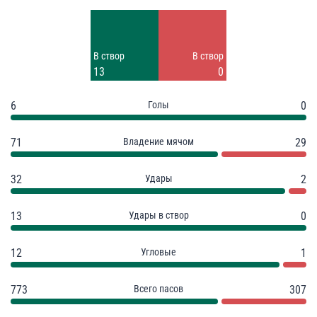
Удары
Удары
11
2
Заблок.
Заблок.
В створ
В створ
8
1
13
0
6
Голы
0
71
Владение мячом
29
32
Удары
2
13
Удары в створ
0
12
Угловые
1
773
Всего пасов
307