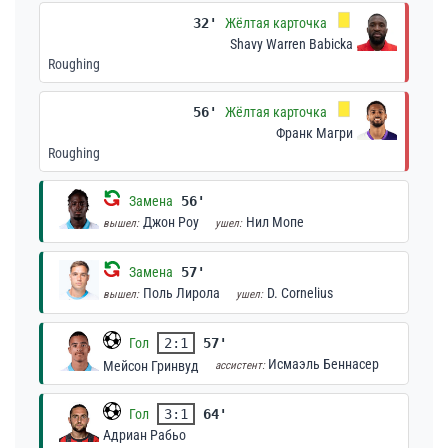
32'
Жёлтая карточка
Shavy Warren Babicka
Roughing
56'
Жёлтая карточка
Франк Магри
Roughing
Замена
56'
Джон Роу
Нил Мопе
вышел:
ушел:
Замена
57'
Поль Лирола
D. Cornelius
вышел:
ушел:
Гол
2:1
57'
Исмаэль Беннасер
Мейсон Гринвуд
ассистент:
Гол
3:1
64'
Адриан Рабьо