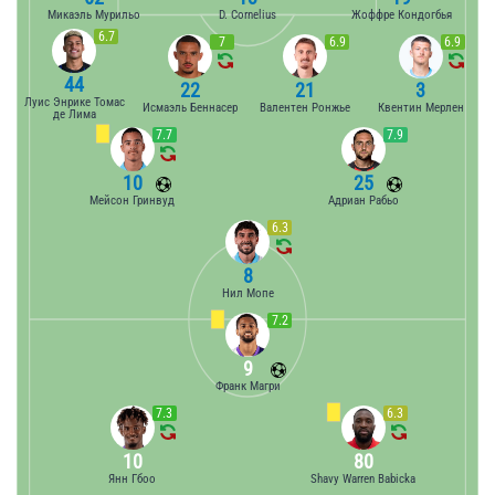
Микаэль Мурильо
D. Cornelius
Жоффре Кондогбья
6.7
7
6.9
6.9
44
22
21
3
Луис Энрике Томас
Исмаэль Беннасер
Валентен Ронжье
Квентин Мерлен
де Лима
7.7
7.9
10
25
Мейсон Гринвуд
Адриан Рабьо
6.3
8
Нил Мопе
7.2
9
Франк Магри
7.3
6.3
10
80
Янн Гбоо
Shavy Warren Babicka