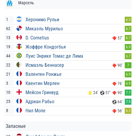
Марсель
Херонимо Рульи
1
6.5
Микаэль Мурильо
62
6.7
D. Cornelius
13
57'
6.7
Жоффре Кондогбья
19
6.9
Луис Энрике Томас де Лима
44
6.7
Исмаэль Беннасер
22
90'
7
Валентен Ронжье
21
6.9
Квентин Мерлен
3
76'
6.9
Мейсон Гринвуд
10
24'
57'
90'
7.7
Адриан Рабьо
25
64'
7.9
Нил Мопе
8
56'
6.3
Запасные