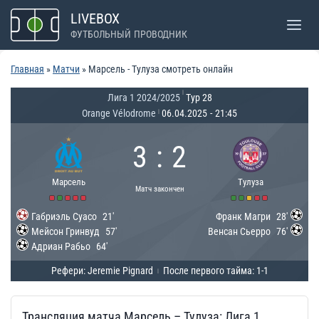
Перейти
LIVEBOX
к
ФУТБОЛЬНЫЙ ПРОВОДНИК
содержимому
Главная
»
Матчи
»
Марсель - Тулуза смотреть онлайн
|
Лига 1 2024/2025
Тур 28
Orange Vélodrome
06.04.2025
-
21:45
|
3
:
2
Марсель
Тулуза
Матч закончен
Габриэль Суасо
21'
Франк Магри
28'
Мейсон Гринвуд
57'
Венсан Сьерро
76'
Адриан Рабьо
64'
Рефери: Jeremie Pignard
После первого тайма: 1-1
|
Трансляция матча Марсель – Тулуза: Лига 1