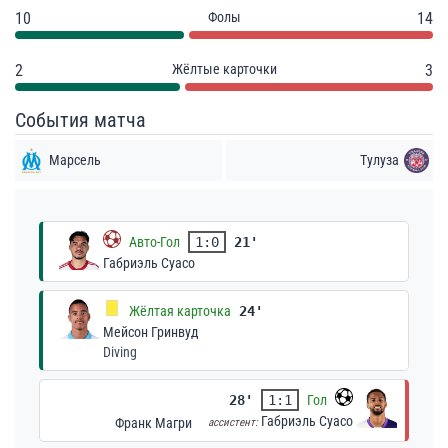
10
Фолы
14
2
Жёлтые карточки
3
События матча
Марсель
Тулуза
Авто-Гол
1:0
21'
Габриэль Суасо
Жёлтая карточка
24'
Мейсон Гринвуд
Diving
28'
1:1
Гол
Габриэль Суасо
Франк Магри
ассистент: