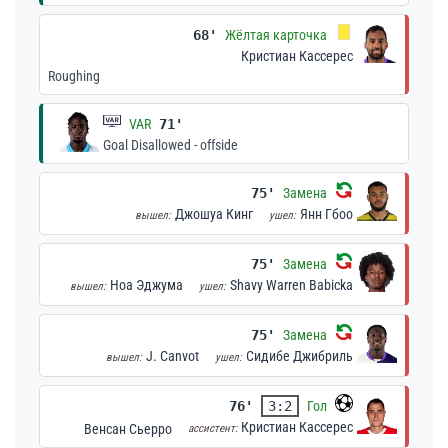
68'
Жёлтая карточка
Кристиан Кассерес
Roughing
VAR
71'
Goal Disallowed - offside
75'
Замена
Джошуа Кинг
Янн Гбоо
вышел:
ушел:
75'
Замена
Ноа Эджума
Shavy Warren Babicka
вышел:
ушел:
75'
Замена
J. Canvot
Сидибе Джибриль
вышел:
ушел:
76'
3:2
Гол
Кристиан Кассерес
Венсан Сьерро
ассистент: