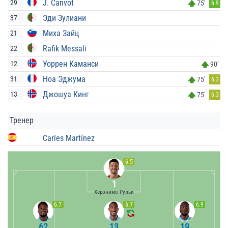
J. Canvot
29
75'
6.9
Эди Зулиани
37
Миха Зайц
21
Rafik Messali
22
Уоррен Каманси
12
90'
Ноа Эджума
31
75'
6.3
Джошуа Кинг
13
75'
6.3
Тренер
Carles Martínez
6.5
1
Херонимо Рульи
6.7
6.7
6.9
62
13
19