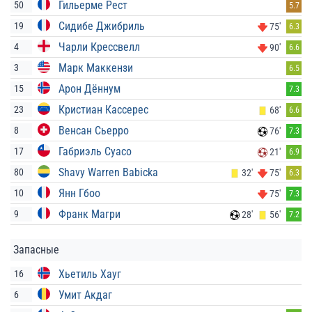
Гильерме Рест
50
5.7
Сидибе Джибриль
19
75'
6.3
Чарли Крессвелл
4
90'
6.6
Марк Маккензи
3
6.5
Арон Дённум
15
7.3
Кристиан Кассерес
23
68'
6.6
Венсан Сьерро
8
76'
7.3
Габриэль Суасо
17
21'
6.9
Shavy Warren Babicka
80
32'
75'
6.3
Янн Гбоо
10
75'
7.3
Франк Магри
9
28'
56'
7.2
Запасные
Хьетиль Хауг
16
Умит Акдаг
6