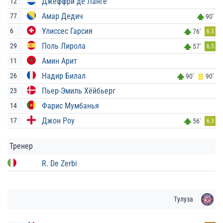
Джеффри де Ланге
12
Амар Дедич
77
90'
Улиссес Гарсия
6
76'
6.3
Поль Лирола
29
57'
6.5
Амин Арит
11
Надир Билал
26
90'
90'
Пьер-Эмиль Хёйбьерг
23
Фарис Мумбанья
14
Джон Роу
17
56'
6.3
Тренер
R. De Zerbi
Тулуза