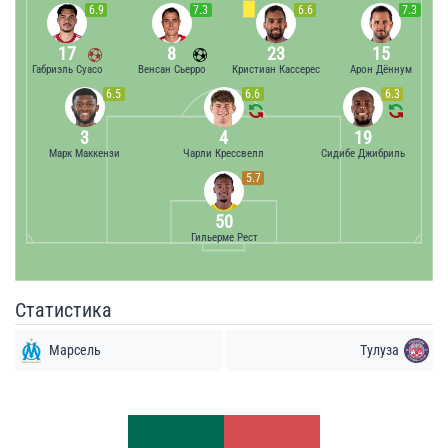
6.9
7.3
6.6
7.3
17
8
23
15
Габриэль Суасо
Венсан Сьерро
Кристиан Кассерес
Арон Дённум
6.5
6.6
6.3
3
4
19
Марк Маккензи
Чарли Крессвелл
Сидибе Джибриль
5.7
50
Гильерме Рест
Статистика
Марсель
Тулуза
Удары
Удары
3
5