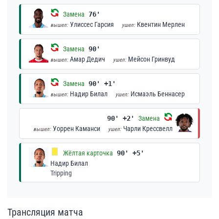
Замена
76'
Улиссес Гарсия
Квентин Мерлен
вышел:
ушел:
Замена
90'
Амар Дедич
Мейсон Гринвуд
вышел:
ушел:
Замена
90' +1'
Надир Билал
Исмаэль Беннасер
вышел:
ушел:
90' +2'
Замена
Уоррен Каманси
Чарли Крессвелл
вышел:
ушел:
Жёлтая карточка
90' +5'
Надир Билал
Tripping
Трансляция матча