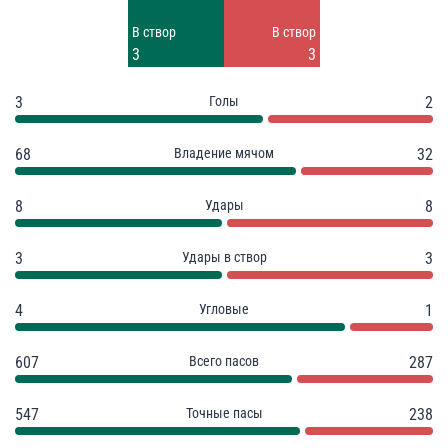
Заблок.
В створ
В створ
2
3
3
3
Голы
2
68
Владение мячом
32
8
Удары
8
3
Удары в створ
3
4
Угловые
1
607
Всего пасов
287
547
Точные пасы
238