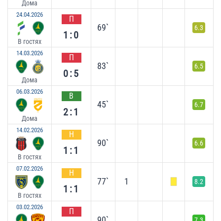
Дома
24.04.2026
П
69`
6.3
1:0
В гостях
14.03.2026
П
83`
6.5
0:5
Дома
06.03.2026
В
45`
6.7
2:1
Дома
14.02.2026
Н
90`
6.6
1:1
В гостях
07.02.2026
Н
77`
1
8.2
1:1
В гостях
03.02.2026
П
90`
7.3