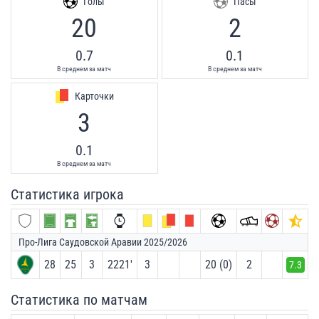
Голы
Пасы
20
2
0.7
0.1
В среднем за матч
В среднем за матч
Карточки
3
0.1
В среднем за матч
Статистика игрока
Про-Лига Саудовской Аравии 2025/2026
28
25
3
2221′
3
20 (0)
2
7.3
Статистика по матчам