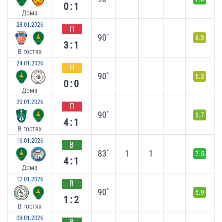
0:1
Дома
28.01.2026
П
90`
6.3
3:1
В гостях
24.01.2026
Н
90`
6.3
0:0
Дома
20.01.2026
П
90`
6.7
4:1
В гостях
16.01.2026
В
83`
1
1
7.5
4:1
Дома
12.01.2026
В
90`
6.9
1:2
В гостях
09.01.2026