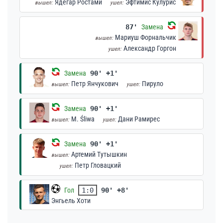
Ядегар Ростами
Эфтимис Кулурис
вышел:
ушел:
87'
Замена
Мариуш Форнальчик
вышел:
Александр Горгон
ушел:
Замена
90' +1'
Петр Янчукович
Пируло
вышел:
ушел:
Замена
90' +1'
M. Śliwa
Дани Рамирес
вышел:
ушел:
Замена
90' +1'
Артемий Тутышкин
вышел:
Петр Гловацкий
ушел:
Гол
1:0
90' +8'
Энгьель Хоти