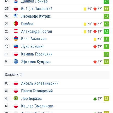
Даниел Лончар
68
7.3
Войцех Лисовский
25
39'
67'
6.6
Леонардо Кутрис
32
6.9
Гамбоа
21
55'
67'
6.9
Александр Горгон
20
45'
87'
7.3
Ваан Бичахчян
22
41'
7
Лука Захович
10
77'
7
Камиль Гросицкий
11
6.9
Эфтимис Кулурис
9
87'
6.6
Запасные
Аксель Холевиньский
83
Павел Столярский
41
Лео Боржес
4
67'
6.3
Кацпер Смолински
61