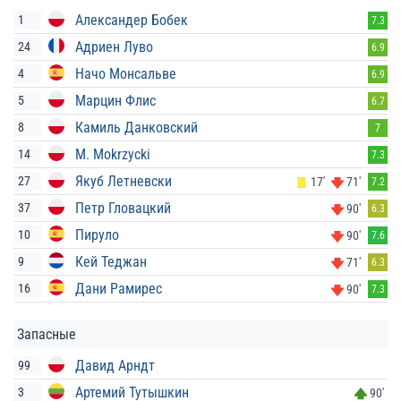
Александер Бобек
1
7.3
Адриен Луво
24
6.9
Начо Монсальве
4
6.9
Марцин Флис
5
6.7
Камиль Данковский
8
7
M. Mokrzycki
14
7.3
Якуб Летневски
27
17'
71'
7.2
Петр Гловацкий
37
90'
6.3
Пируло
10
90'
7.6
Кей Теджан
9
71'
6.3
Дани Рамирес
16
90'
7.3
Запасные
Давид Арндт
99
Артемий Тутышкин
3
90'