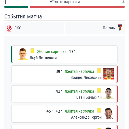
1
Жёлтые карточки
4
События матча
ЛКС
Погонь
Жёлтая карточка
17'
Якуб Летневски
39'
Жёлтая карточка
Войцех Лисовский
41'
Жёлтая карточка
Ваан Бичахчян
45' +2'
Жёлтая карточка
Александр Горгон