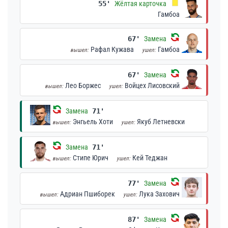
55'
Жёлтая карточка
Гамбоа
67'
Замена
Рафал Кужава
Гамбоа
вышел:
ушел:
67'
Замена
Лео Боржес
Войцех Лисовский
вышел:
ушел:
Замена
71'
Энгьель Хоти
Якуб Летневски
вышел:
ушел:
Замена
71'
Стипе Юрич
Кей Теджан
вышел:
ушел:
77'
Замена
Адриан Пшиборек
Лука Захович
вышел:
ушел:
87'
Замена