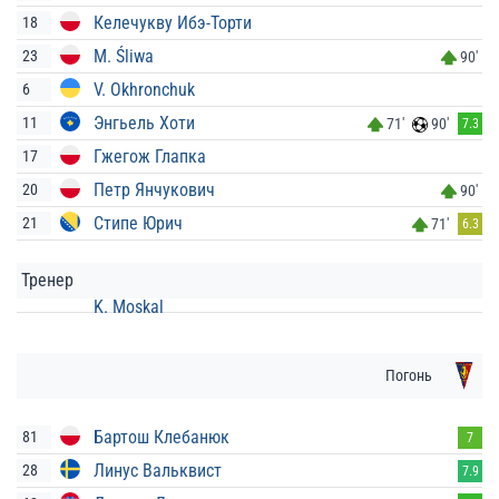
Келечукву Ибэ-Торти
18
M. Śliwa
23
90'
V. Okhronchuk
6
Энгьель Хоти
11
71'
90'
7.3
Гжегож Глапка
17
Петр Янчукович
20
90'
Стипе Юрич
21
71'
6.3
Тренер
K. Moskal
Погонь
Бартош Клебанюк
81
7
Линус Вальквист
28
7.9