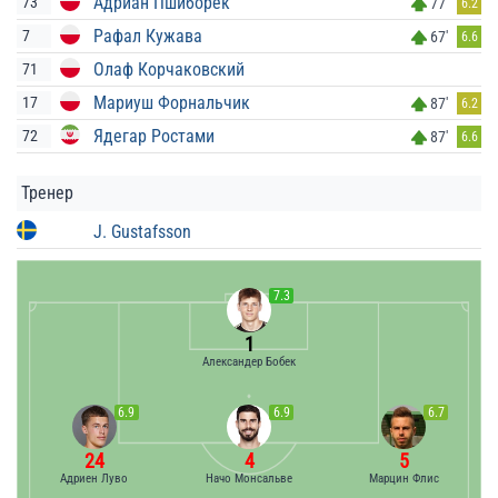
Адриан Пшиборек
73
77'
6.2
Рафал Кужава
7
67'
6.6
Олаф Корчаковский
71
Мариуш Форнальчик
17
87'
6.2
Ядегар Ростами
72
87'
6.6
Тренер
J. Gustafsson
7.3
1
Александер Бобек
6.9
6.9
6.7
24
4
5
Адриен Луво
Начо Монсальве
Марцин Флис