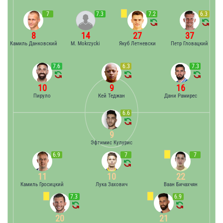
7
7.3
7.2
6.3
8
14
27
37
Камиль Данковский
M. Mokrzycki
Якуб Летневски
Петр Гловацкий
7.6
6.3
7.3
10
9
16
Пируло
Кей Теджан
Дани Рамирес
6.6
9
Эфтимис Кулурис
6.9
7
7
11
10
22
Камиль Гросицкий
Лука Захович
Ваан Бичахчян
7.3
6.9
20
21