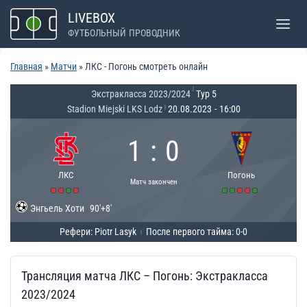
Перейти
LIVEBOX
к
ФУТБОЛЬНЫЙ ПРОВОДНИК
содержимому
Главная
»
Матчи
»
ЛКС - Погонь смотреть онлайн
|
Экстракласса 2023/2024
Тур 5
Stadion Miejski LKS Lodz
20.08.2023
-
16:00
|
1
:
0
ЛКС
Погонь
Матч закончен
Энгьель Хоти
90'+8'
Рефери: Piotr Lasyk
После первого тайма: 0-0
|
Трансляция матча ЛКС – Погонь: Экстракласса
2023/2024