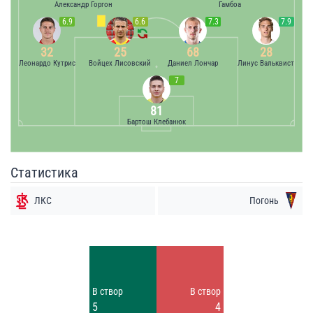
Александр Горгон
Гамбоа
6.9
6.6
7.3
7.9
32
25
68
28
Леонардо Кутрис
Войцех Лисовский
Даниел Лончар
Линус Вальквист
7
81
Бартош Клебанюк
Статистика
ЛКС
Погонь
Удары
Удары
4
12
Заблок.
Заблок.
В створ
В створ
3
5
5
4