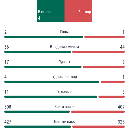
Заблок.
Заблок.
В створ
В створ
5
1
4
1
2
Голы
1
56
Владение мячом
44
17
Удары
9
4
Удары в створ
1
11
Угловые
3
508
Всего пасов
407
427
Точные пасы
325