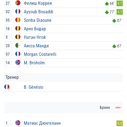
Фелиш Коррея
27
68'
6.7
Ayyoub Bouaddi
32
77'
6.7
Soriba Diaoune
35
87'
Арно Бодар
16
Натан Нгой
3
Аисса Манди
23
87'
Morgan Costarelli
37
M. Broholm
14
Тренер
B. Génésio
Бранн
Матиас Дюнгеланн
1
6.3