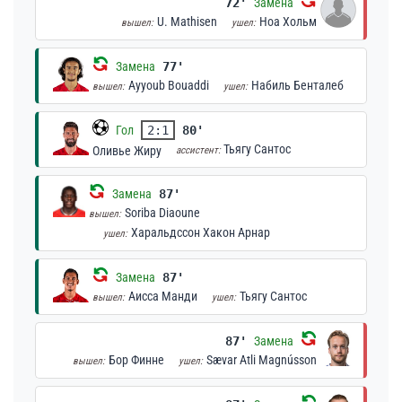
72'
Замена
U. Mathisen
Ноа Хольм
вышел:
ушел:
Замена
77'
Ayyoub Bouaddi
Набиль Бенталеб
вышел:
ушел:
Гол
2:1
80'
Тьягу Сантос
Оливье Жиру
ассистент:
Замена
87'
Soriba Diaoune
вышел:
Харальдссон Хакон Арнар
ушел:
Замена
87'
Аисса Манди
Тьягу Сантос
вышел:
ушел:
87'
Замена
Бор Финне
Sævar Atli Magnússon
вышел:
ушел: