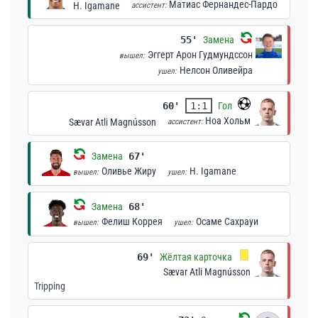
Матиас Фернандес-Пардо
H. Igamane
ассистент:
55'
Замена
Эггерт Арон Гудмундссон
вышел:
Нелсон Оливейра
ушел:
60'
1:1
Гол
Ноа Хольм
Sævar Atli Magnússon
ассистент:
Замена
67'
Оливье Жиру
H. Igamane
вышел:
ушел:
Замена
68'
Фелиш Коррея
Осаме Сахрауи
вышел:
ушел:
69'
Жёлтая карточка
Sævar Atli Magnússon
Tripping