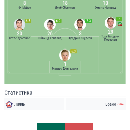
8
18
10
Ф. Майре
Якоб Сёренсен
Эмиль Нествед
7
6.5
6.9
7.3
23
20
26
3
Торе Бордсен
Ветле Драгснес
Эйвинд Хелланд
Фредрик Кнудсен
Педерсен
6.3
1
Матиас Дюнгеланн
Статистика
Лилль
Бранн
Удары
Удары
8
8