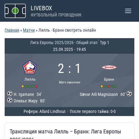
Перейти
LIVEBOX
к
ФУТБОЛЬНЫЙ ПРОВОДНИК
содержимому
Главная
»
Матчи
»
Лилль - Бранн смотреть онлайн
|
Лига Европы 2025/2026 - Общий этап
Тур 1
25.09.2025
-
19:45
2
:
1
Лилль
Бранн
Матч закончен
H. Igamane
54'
Sævar Atli Magnússon
60'
Оливье Жиру
80'
Рефери: Allard Lindhout
После первого тайма: 0-0
|
Трансляция матча Лилль – Бранн: Лига Европы