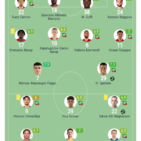
18
22
38
24
Шансель Мбемба-
Тьягу Сантос
M. Goffi
Калвин Вердонк
Мангулу
6.6
6.9
6.9
7
10
17
6
11
Харальдссон Хакон
Нгалаэль Мукау
Набиль Бенталеб
Осаме Сахрауи
Арнар
7.9
7.3
7
29
Матиас Фернандес-Пардо
H. Igamane
6
6.5
6.9
9
29
22
Нелсон Оливейра
Ноа Хольм
Sævar Atli Magnússon
6.7
7
6.5