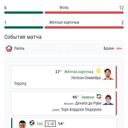
6
Фолы
12
1
Жёлтые карточки
2
События матча
Лилль
Бранн
17'
Жёлтая карточка
Нелсон Оливейра
Tripping
46'
Замена
Дензел де Руве
вышел:
Торе Бордсен Педерсен
ушел:
Гол
1:0
54'