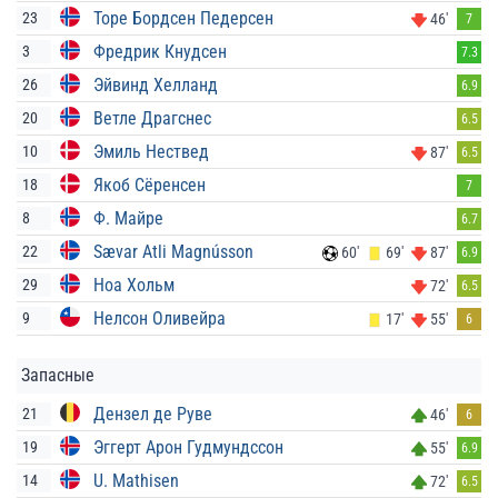
Торе Бордсен Педерсен
23
46'
7
Фредрик Кнудсен
3
7.3
Эйвинд Хелланд
26
6.9
Ветле Драгснес
20
6.5
Эмиль Нествед
10
87'
6.5
Якоб Сёренсен
18
7
Ф. Майре
8
6.7
Sævar Atli Magnússon
22
60'
69'
87'
6.9
Ноа Хольм
29
72'
6.5
Нелсон Оливейра
9
17'
55'
6
Запасные
Дензел де Руве
21
46'
6
Эггерт Арон Гудмундссон
19
55'
6.9
U. Mathisen
14
72'
6.5