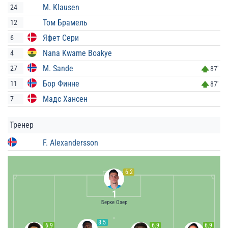
M. Klausen
24
Том Брамель
12
Яфет Сери
6
Nana Kwame Boakye
4
M. Sande
27
87'
Бор Финне
11
87'
Мадс Хансен
7
Тренер
F. Alexandersson
6.2
1
Берке Озер
8.5
6.9
6.9
6.9