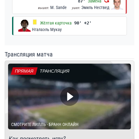
87'
Замена
M. Sande
Эмиль Нествед
вышел:
ушел:
Жёлтая карточка
90' +2'
Нгалаэль Мукау
Трансляция матча
ПРЯМАЯ
ТРАНСЛЯЦИЯ
СМОТРИТЕ ЛИЛЛЬ - БРАНН ОНЛАЙН
Как посмотреть игру?