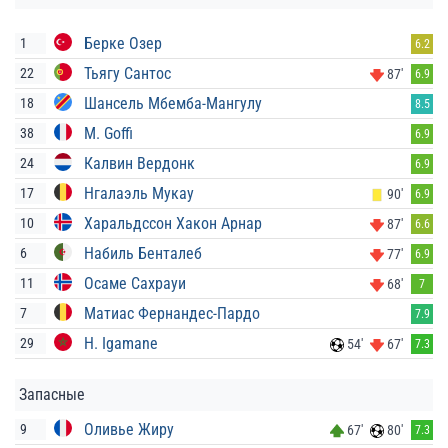
Берке Озер
1
6.2
Тьягу Сантос
22
87'
6.9
Шансель Мбемба-Мангулу
18
8.5
M. Goffi
38
6.9
Калвин Вердонк
24
6.9
Нгалаэль Мукау
17
90'
6.9
Харальдссон Хакон Арнар
10
87'
6.6
Набиль Бенталеб
6
77'
6.9
Осаме Сахрауи
11
68'
7
Матиас Фернандес-Пардо
7
7.9
H. Igamane
29
54'
67'
7.3
Запасные
Оливье Жиру
9
67'
80'
7.3