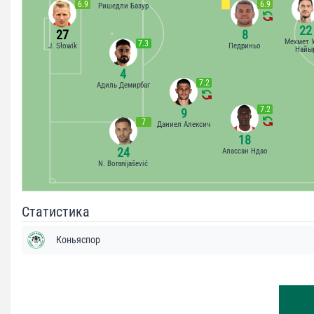
6.9
6.9
Ришедли Базур
22
27
8
Мехмет 
7.3
J. Słowik
Педриньо
Найы
4
7.2
Адиль Демирбаг
7.2
9
7
Даниел Алексич
18
24
Алассан Ндао
N. Boranijašević
Статистика
Коньяспор
Удары
4