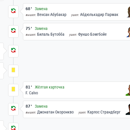
68'
Замена
Венсан Абубакар
Абдюлькадир Пармак
вышел:
ушел:
75'
Замена
Билаль Бутобба
Фуншо Бэмгбойе
вышел:
ушел:
81'
Жёлтая карточка
F. Calvo
87'
Замена
Джонатан Окоронкво
Карлос Страндберг
вышел:
ушел: