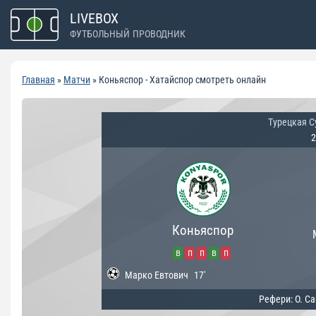
Перейти
LIVEBOX
к
ФУТБОЛЬНЫЙ ПРОВОДНИК
содержимому
Главная
»
Матчи
»
Коньяспор - Хатайспор смотреть онлайн
Турецкая С
2
Коньяспор
в
п
п
в
п
Марко Евтович
17'
Рефери: O. Cak