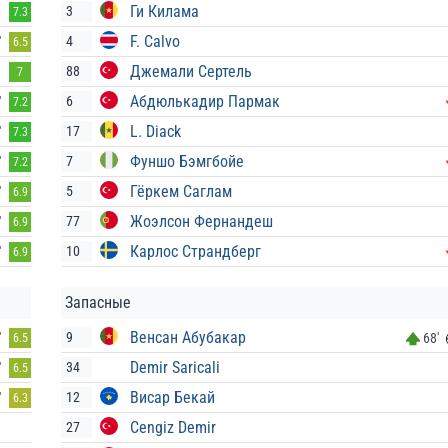
Ги Килама
3
7.3
F. Calvo
4
'
6.5
Джемали Сертель
88
7
Абдюлькадир Пармак
6
'
7.2
L. Diack
17
'
7.3
Фуншо Бэмгбойе
7
'
7.2
Гёркем Саглам
5
'
6.9
Жоэлсон Фернандеш
77
'
6.9
Карлос Страндберг
10
'
6.9
Запасные
Венсан Абубакар
9
'
68'
6.5
Demir Saricali
34
'
6.5
Висар Бекай
12
'
6.3
Cengiz Demir
27