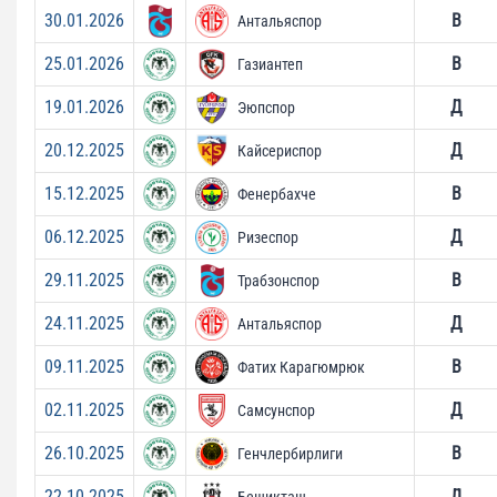
30.01.2026
В
Антальяспор
25.01.2026
В
Газиантеп
19.01.2026
Д
Эюпспор
20.12.2025
Д
Кайсериспор
15.12.2025
В
Фенербахче
06.12.2025
Д
Ризеспор
29.11.2025
В
Трабзонспор
24.11.2025
Д
Антальяспор
09.11.2025
В
Фатих Карагюмрюк
02.11.2025
Д
Самсунспор
26.10.2025
В
Генчлербирлиги
22.10.2025
Д
Бешикташ