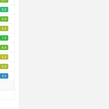
8.0
6.9
6.3
7.5
6.9
6.2
6.3
9.5