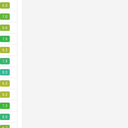
6.5
7.0
6.6
7.6
6.3
7.9
8.3
6.3
6.3
7.3
8.0
6.7