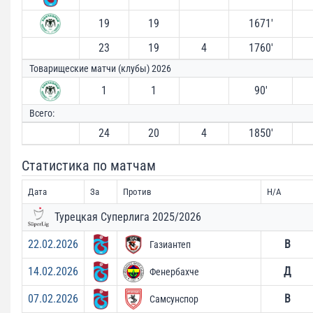
19
19
1671′
23
19
4
1760′
Товарищеские матчи (клубы) 2026
1
1
90′
Всего:
24
20
4
1850′
Статистика по матчам
Дата
За
Против
H/A
Турецкая Суперлига 2025/2026
22.02.2026
В
Газиантеп
14.02.2026
Д
Фенербахче
07.02.2026
В
Самсунспор