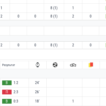
1
8 (1)
1
2
0
0
8 (1)
2
0
2
0
0
8 (1)
2
0
Результат
В
1:2
24`
П
2:3
26`
В
0:3
18`
1