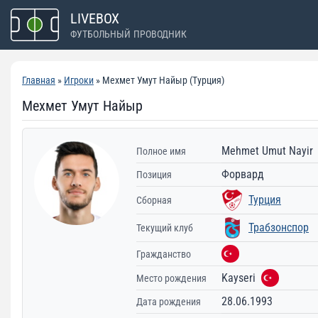
Перейти
LIVEBOX
к
ФУТБОЛЬНЫЙ ПРОВОДНИК
содержимому
Главная
»
Игроки
» Мехмет Умут Найыр (Турция)
Мехмет Умут Найыр
Mehmet Umut Nayir
Полное имя
Форвард
Позиция
Турция
Сборная
Трабзонспор
Текущий клуб
Гражданство
Kayseri
Место рождения
28.06.1993
Дата рождения