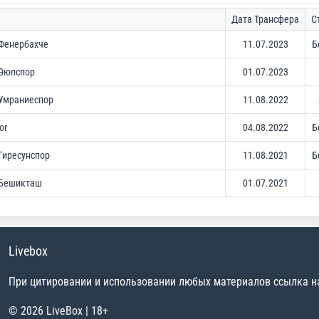
Дата Трансфера
С
Фенербахче
11.07.2023
Б
Эюпспор
01.07.2023
Умраниеспор
11.08.2022
or
04.08.2022
Б
Гиресунспор
11.08.2021
Б
Бешикташ
01.07.2021
Livebox
При цитировании и использовании любых материалов ссылка на 
© 2026 LiveBox | 18+