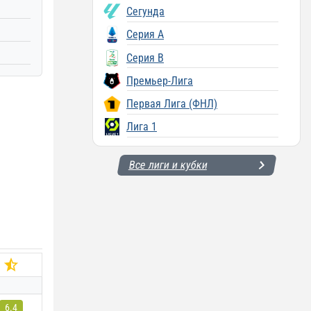
Сегунда
Серия A
Серия B
Премьер-Лига
Первая Лига (ФНЛ)
Лига 1
Все лиги и кубки
6.4