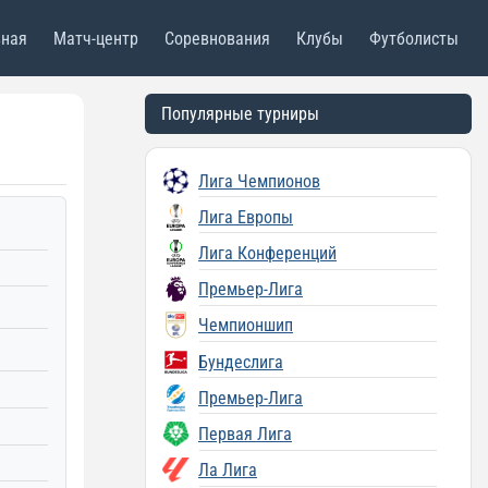
вная
Матч-центр
Соревнования
Клубы
Футболисты
Популярные турниры
Лига Чемпионов
Лига Европы
Лига Конференций
Премьер-Лига
Чемпионшип
Бундеслига
Премьер-Лига
Первая Лига
Ла Лига