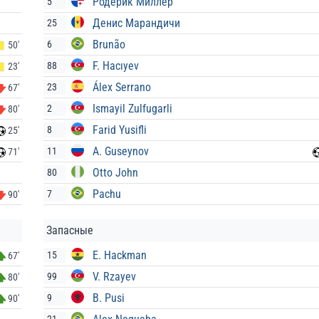
Родерик Миллер
5
Денис Марандичи
25
Brunão
6
50'
F. Hacıyev
88
23'
Álex Serrano
23
67'
Ismayil Zulfugarli
2
80'
Farid Yusifli
8
25'
A. Guseynov
11
71'
Otto John
80
Pachu
7
90'
Запасные
E. Hackman
15
67'
V. Rzayev
99
80'
B. Pusi
9
90'