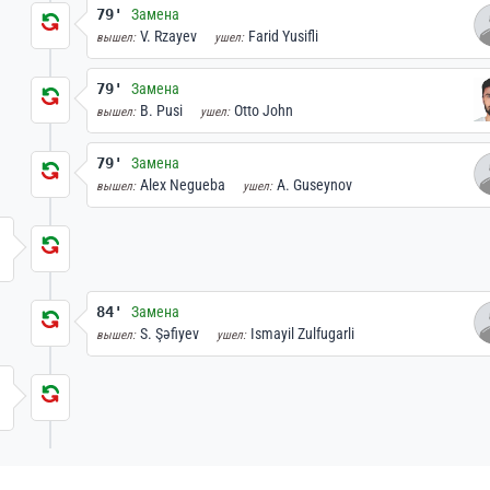
79'
Замена
V. Rzayev
Farid Yusifli
вышел:
ушел:
79'
Замена
B. Pusi
Otto John
вышел:
ушел:
79'
Замена
Alex Negueba
A. Guseynov
вышел:
ушел:
84'
Замена
S. Şəfiyev
Ismayil Zulfugarli
вышел:
ушел: