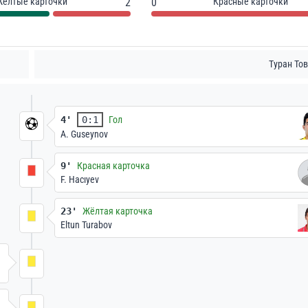
Жёлтые карточки
2
0
Красные карточки
Туран Тов
4'
0:1
Гол
A. Guseynov
9'
Красная карточка
F. Hacıyev
23'
Жёлтая карточка
Eltun Turabov