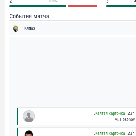
2
Голы
1
3
События матча
Кяпаз
Жёлтая карточка
23'
M. Həsənov
Жёлтая карточка
23'