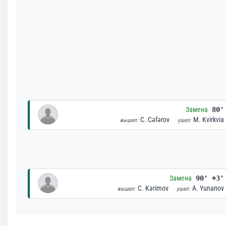
Замена
80'
C. Cəfərov
M. Kvirkvia
вышел:
ушел:
Замена
90' +3'
C. Kərimov
A. Yunanov
вышел:
ушел: