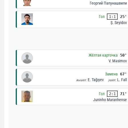
Георгий Папунашвили
Гол
1:1
25'
Ş. Seyidov
Жёлтая карточка
50'
V. Məsimov
Замена
67'
E. Tağıyev
L. Fall
вышел:
ушел:
Гол
2:1
71'
Juninho Maranhense