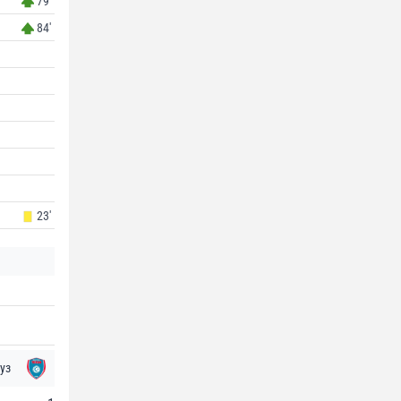
79'
84'
23'
уз