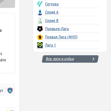
Сегунда
Серия A
Серия B
Премьер-Лига
й
Первая Лига (ФНЛ)
Лига 1
уз
Все лиги и кубки
айте
уз