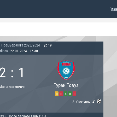
Гла
|
 Премьер-Лига 2023/2024
Тур 19
adionu
22.01.2024
-
15:30
|
2
:
1
Туран Товуз
Матч закончен
н
п
в
в
п
A. Guseynov
4'
yev
После первого тайма: 1-1
|