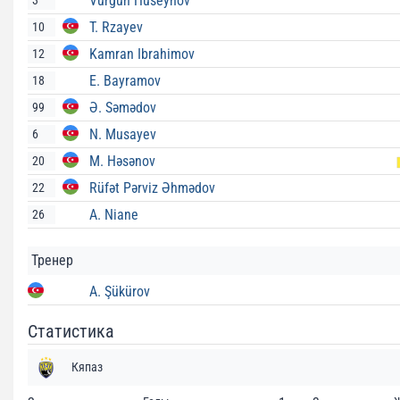
Vurgun Huseynov
3
T. Rzayev
10
Kamran Ibrahimov
12
E. Bayramov
18
Ə. Səmədov
99
N. Musayev
6
M. Həsənov
20
Rüfət Pərviz Əhmədov
22
A. Niane
26
Тренер
A. Şükürov
Статистика
Кяпаз