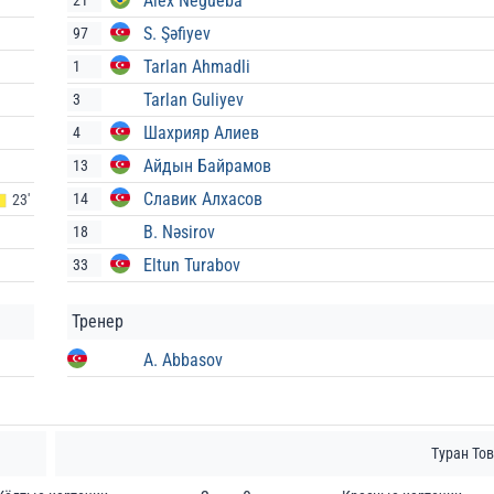
Alex Negueba
21
S. Şəfiyev
97
Tarlan Ahmadli
1
Tarlan Guliyev
3
Шахрияр Алиев
4
Айдын Байрамов
13
Славик Алхасов
14
23'
B. Nəsirov
18
Eltun Turabov
33
Тренер
A. Abbasov
Туран Тов