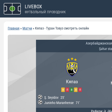
Перейти
LIVEBOX
к
ФУТБОЛЬНЫЙ ПРОВОДНИК
содержимому
Главная
»
Матчи
»
Кяпаз - Туран Товуз смотреть онлайн
Азербайджанская
Şəhər st
Кяпаз
н
п
в
н
п
Ş. Seyidov
25'
Juninho Maranhense
71'
Рефери: Ə. Əli