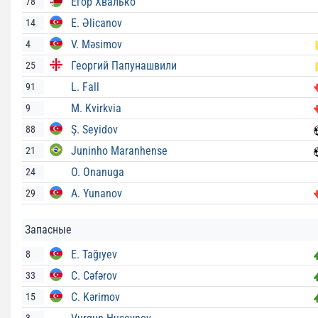
Егор Хвалько
78
E. Əlicanov
14
V. Məsimov
4
Георгий Папунашвили
25
L. Fall
91
M. Kvirkvia
9
Ş. Seyidov
88
Juninho Maranhense
21
O. Onanuga
24
A. Yunanov
29
Запасные
E. Tağıyev
8
C. Cəfərov
33
C. Kərimov
15