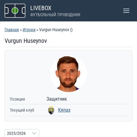
Перейти
LIVEBOX
к
ФУТБОЛЬНЫЙ ПРОВОДНИК
содержимому
Главная
»
Игроки
» Vurgun Huseynov ()
Vurgun Huseynov
Защитник
Позиция
Кяпаз
Текущий клуб