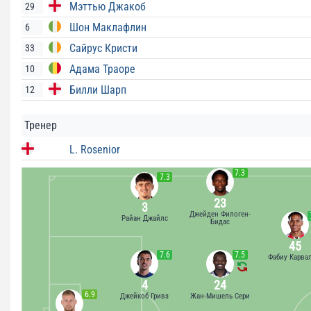
Мэттью Джакоб
29
Шон Маклафлин
6
Сайрус Кристи
33
Адама Траоре
10
Билли Шарп
12
Тренер
L. Rosenior
7.3
7.3
23
3
Джейден Филоген-
Райан Джайлс
Бидас
45
7.6
7.5
Фабиу Карва
4
24
6.9
Джейкоб Гривз
Жан-Мишель Сери