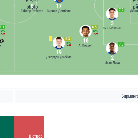
8
17
7.2
Тайлер Робертс
Сирики Дембеле
Джон
3
7.3
6.5
Ли Бьюканан
6.3
16
7.3
н
A. Dozzell
19
2
Джордан Джеймс
Итан Лэрд
Бирминг
Удары
5
Заблок.
В створ