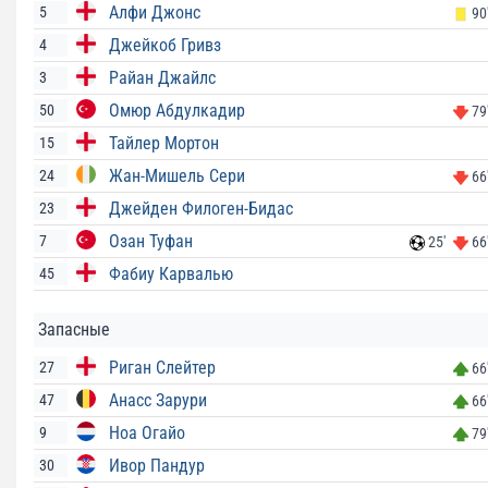
Алфи Джонс
5
90
Джейкоб Гривз
4
Райан Джайлс
3
Омюр Абдулкадир
50
79
Тайлер Мортон
15
Жан-Мишель Сери
24
66
Джейден Филоген-Бидас
23
Озан Туфан
7
25'
66
Фабиу Карвалью
45
Запасные
Риган Слейтер
27
66
Анасс Зарури
47
66
Ноа Огайо
9
79
Ивор Пандур
30