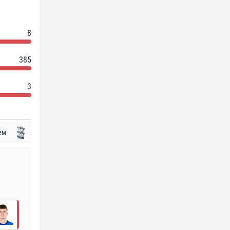
8
385
3
ем