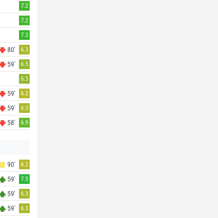
7.2
7.2
7.3
80'
6.3
59'
6.5
6.5
59'
6.2
59'
6.3
58'
6.9
90'
6.2
59'
7.5
59'
6.3
59'
6.3