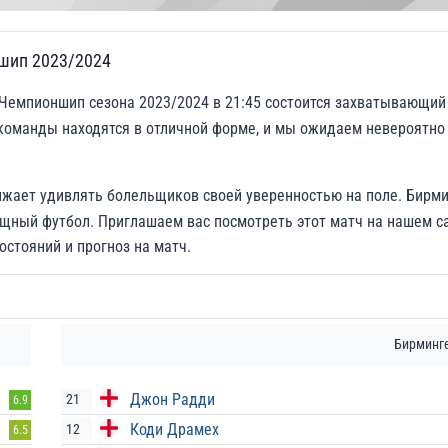
ншип 2023/2024
 Чемпионшип сезона 2023/2024 в 21:45 состоится захватывающий
команды находятся в отличной форме, и мы ожидаем невероятно
олжает удивлять болельщиков своей уверенностью на поле. Бирм
щный футбол. Приглашаем вас посмотреть этот матч на нашем с
остояний и прогноз на матч.
Бирминг
Джон Радди
21
6.9
Коди Драмех
12
6.5