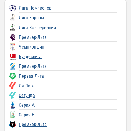
Лига Чемпионов
Лига Европы
Лига Конференций
Премьер-Лига
Чемпионшип
Бундеслига
Премьер-Лига
Первая Лига
Ла Лига
Сегунда
Серия A
Серия B
Премьер-Лига