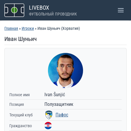
Перейти
LIVEBOX
к
ФУТБОЛЬНЫЙ ПРОВОДНИК
содержимому
Главная
»
Игроки
» Иван Шуньич (Хорватия)
Иван Шуньич
Ivan Šunjić
Полное имя
Полузащитник
Позиция
Пафос
Текущий клуб
Гражданство