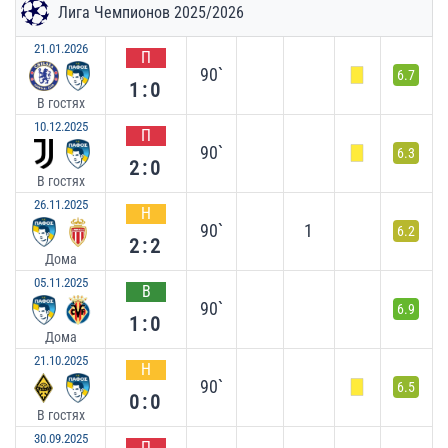
Лига Чемпионов 2025/2026
21.01.2026
П
90`
6.7
1:0
В гостях
10.12.2025
П
90`
6.3
2:0
В гостях
26.11.2025
Н
90`
1
6.2
2:2
Дома
05.11.2025
В
90`
6.9
1:0
Дома
21.10.2025
Н
90`
6.5
0:0
В гостях
30.09.2025
П