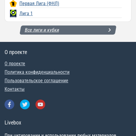
Первая Лига (ФНЛ)
Лига 1
Все лиги и кубки
О проекте
О проекте
Политика конфиденциальности
Пользовательское соглашение
Контакты
Livebox
При цитировании и использовании любых материалов