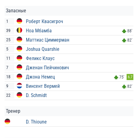
Запасные
Роберт Квасигроч
1
Ноа Мбамба
39
88'
Маттиас Циммерман
25
82'
Joshua Quarshie
5
Феликс Клаус
11
Дженан Пейчинович
7
Джона Немец
18
75'
6.7
Винсент Вермей
9
82'
D. Schmidt
22
Тренер
D. Thioune