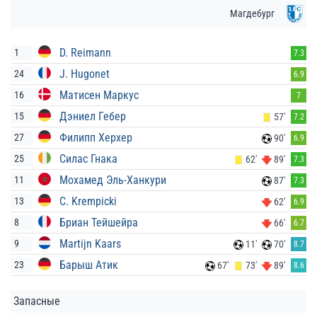
Магдебург
D. Reimann
1
7.3
J. Hugonet
24
6.9
Матисен Маркус
16
7
Дэниел Гебер
15
57'
7.2
Филипп Херхер
27
90'
6.9
Силас Гнака
25
62'
89'
7.3
Мохамед Эль-Ханкури
11
87'
7.3
C. Krempicki
13
62'
6.9
Бриан Тейшейра
8
66'
6.7
Martijn Kaars
9
11'
70'
8.7
Барыш Атик
23
67'
73'
89'
8.6
Запасные