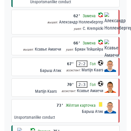
Unsportsmanlike conduct
62'
Замена
Александр Нолленбергер
вышел:
C. Krempicki
ушел:
66'
Замена
Ксавье Амаечи
Бриан Тейшейра
вышел:
ушел:
67'
2:2
Гол
Martijn Kaars
Барыш Атик
ассистент:
70'
2:3
Гол
Ксавье Амаечи
Martijn Kaars
ассистент:
73'
Жёлтая карточка
Барыш Атик
Unsportsmanlike conduct