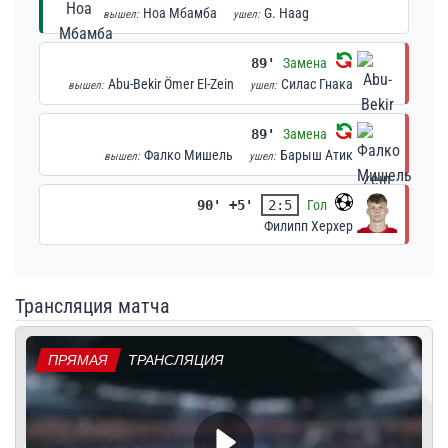
Ноа Мбамба
G. Haag
вышел:
ушел:
89'
Замена
Abu-Bekir Ömer El-Zein
Силас Гнака
вышел:
ушел:
89'
Замена
Фалко Мишель
Барыш Атик
вышел:
ушел:
90' +5'
2:5
Гол
Филипп Херхер
Трансляция матча
ПРЯМАЯ
ТРАНСЛЯЦИЯ