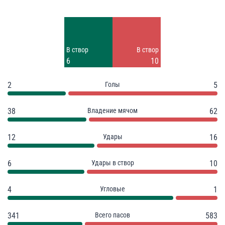
Удары
Удары
4
6
Заблок.
Заблок.
В створ
В створ
2
3
6
10
2
Голы
5
38
Владение мячом
62
12
Удары
16
6
Удары в створ
10
4
Угловые
1
341
Всего пасов
583