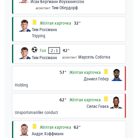
Исак-Бергманн Йоуханнессон
Тим Обердорф
ассистент:
Жёлтая карточка
32'
Тим Россманн
Tripping
Гол
2:1
42'
Марсель Соботка
Тим Россманн
ассистент:
57'
Жёлтая карточка
Дэниел Гебер
Holding
62'
Жёлтая карточка
Силас Гнака
Unsportsmanlike conduct
Жёлтая карточка
62'
Андре Хоффманн