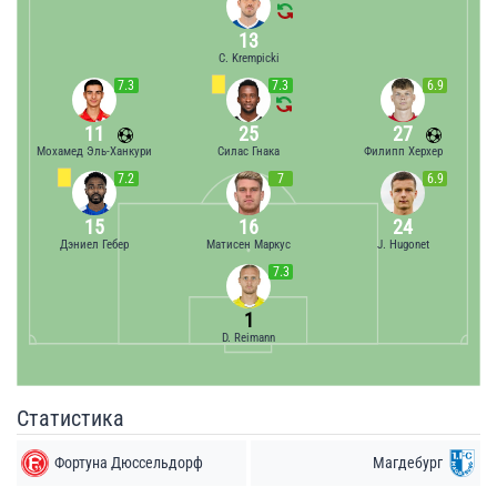
13
C. Krempicki
7.3
7.3
6.9
11
25
27
Мохамед Эль-Ханкури
Силас Гнака
Филипп Херхер
7.2
7
6.9
15
16
24
Дэниел Гебер
Матисен Маркус
J. Hugonet
7.3
1
D. Reimann
Статистика
Фортуна Дюссельдорф
Магдебург