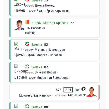
Замена
75'
Джона Немец
вышел:
Вальгейр Фридрикссон
ушел:
Вторая Жёлтая > Красная
77'
Тим Россманн
Holding
Замена
82'
Маттиас Циммерман
вышел:
Марсель Соботка
ушел:
Замена
82'
Винсент Вермей
вышел:
Мирон ван Бредероде
ушел:
87'
2:4
Гол
Барыш Атик
Мохамед Эль-Ханкури
ассистент:
Замена
88'