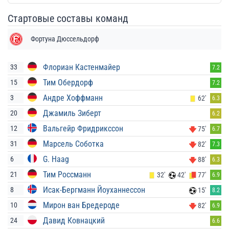
Стартовые составы команд
Фортуна Дюссельдорф
Флориан Кастенмайер
33
7.2
Тим Обердорф
15
7.2
Андре Хоффманн
3
62'
6.3
Джамиль Зиберт
20
6.2
Вальгейр Фридрикссон
12
75'
6.7
Марсель Соботка
31
82'
7.3
G. Haag
6
88'
6.3
Тим Россманн
21
32'
42'
77'
6.9
Исак-Бергманн Йоуханнессон
8
15'
8.2
Мирон ван Бредероде
10
82'
6.9
Давид Ковнацкий
24
6.6