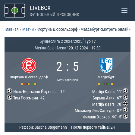
Перейти
LIVEBOX
к
ФУТБОЛЬНЫЙ ПРОВОДНИК
содержимому
Главная
»
Матчи
»
Фортуна Дюссельдорф - Магдебург смотреть онлайн
|
Бундеслига 2 2024/2025
Тур 17
Merkur Spiel-Arena
20.12.2024
-
19:30
|
2
:
5
Фортуна Дюссельдорф
Магдебург
Матч закончен
Исак-Бергманн Йоуханнессон
15'
Martijn Kaars
11'
Тим Россманн
42'
Барыш Атик
67'
Martijn Kaars
70'
Мохамед Эль-Ханкури
87'
Филипп Херхер
90'+5'
Рефери: Sascha Stegemann
После первого тайма: 2-1
|