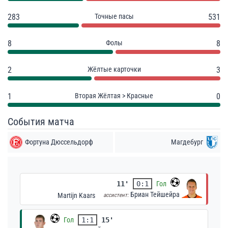
283
Точные пасы
531
8
Фолы
8
2
Жёлтые карточки
3
1
Вторая Жёлтая > Красные
0
События матча
Фортуна Дюссельдорф
Магдебург
11'
0:1
Гол
Бриан Тейшейра
Martijn Kaars
ассистент:
Гол
1:1
15'