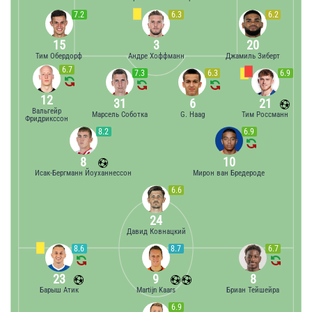
7.2
6.3
6.2
15
3
20
Тим Обердорф
Андре Хоффманн
Джамиль Зиберт
6.7
7.3
6.3
6.9
12
31
6
21
Вальгейр
Марсель Соботка
G. Haag
Тим Россманн
Фридрикссон
8.2
6.9
8
10
Исак-Бергманн Йоуханнессон
Мирон ван Бредероде
6.6
24
Давид Ковнацкий
8.6
8.7
6.7
23
9
8
Барыш Атик
Martijn Kaars
Бриан Тейшейра
6.9