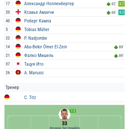
Александр Нолленбергер
17
62'
6.7
Ксавье Амаечи
20
66'
8.3
Роберт Кампа
40
Tobias Müller
5
P. Nadjombe
22
Abu-Bekir Ömer El-Zein
14
89'
Фалко Мишель
21
89'
Тацуя Ито
37
A. Marusic
26
Тренер
C. Titz
7.2
33
Флориан Кастенмайер