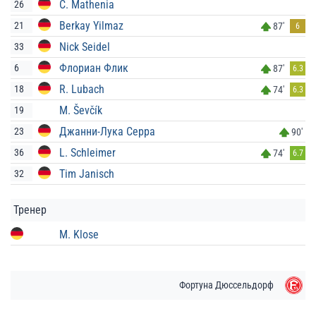
C. Mathenia
26
Berkay Yilmaz
21
87'
6
Nick Seidel
33
Флориан Флик
6
87'
6.3
R. Lubach
18
74'
6.3
M. Ševčík
19
Джанни-Лука Серра
23
90'
L. Schleimer
36
74'
6.7
Tim Janisch
32
Тренер
M. Klose
Фортуна Дюссельдорф