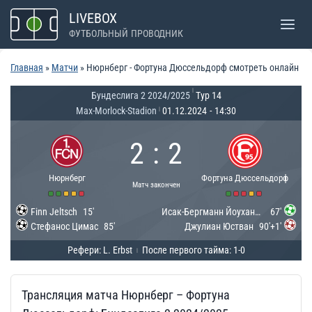
Перейти
LIVEBOX
к
ФУТБОЛЬНЫЙ ПРОВОДНИК
содержимому
Главная
»
Матчи
»
Нюрнберг - Фортуна Дюссельдорф смотреть онлайн
|
Бундеслига 2 2024/2025
Тур 14
Max-Morlock-Stadion
01.12.2024
-
14:30
|
2
:
2
Нюрнберг
Фортуна Дюссельдорф
Матч закончен
Finn Jeltsch
15'
Исак-Бергманн Йоуханнессон
67'
Стефанос Цимас
85'
Джулиан Юстван
90'+1'
Рефери: L. Erbst
После первого тайма: 1-0
|
Трансляция матча Нюрнберг – Фортуна