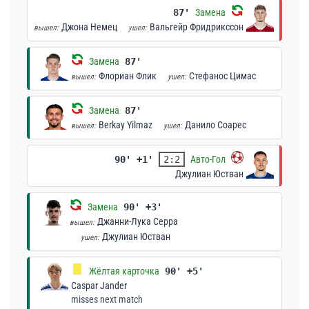
87'
Замена
Джона Немец
Вальгейр Фридрикссон
вышел:
ушел:
Замена
87'
Флориан Флик
Стефанос Цимас
вышел:
ушел:
Замена
87'
Berkay Yilmaz
Данило Соарес
вышел:
ушел:
90' +1'
2:2
Авто-Гол
Джулиан Юстван
Замена
90' +3'
Джанни-Лука Серра
вышел:
Джулиан Юстван
ушел:
Жёлтая карточка
90' +5'
Caspar Jander
misses next match