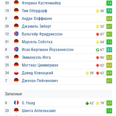
Флориан Кастенмайер
33
7.6
Тим Обердорф
15
56'
7.9
Андре Хоффманн
3
6.6
Джамиль Зиберт
20
52'
6.7
Вальгейр Фридрикссон
12
87'
6.7
Марсель Соботка
31
64'
7.3
Исак-Бергманн Йоуханнессон
8
67'
8.2
Эммануэль Иога
19
86'
6.3
Маттиас Циммерман
25
62'
6.3
Давид Ковнацкий
24
59'
62'
6.9
Дженан Пейчинович
7
6.7
Запасные
G. Haag
6
62'
79'
6.9
Шинта Аппелькамп
23
7.3