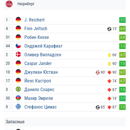
Нюрнберг
J. Reichert
1
7.7
Finn Jeltsch
4
15'
6.9
Робин Кнохе
31
6.9
Ондржей Карафиат
44
7.3
Оливер Вилладсен
2
66'
6.7
Caspar Jander
20
90'
7.5
Джулиан Юстван
10
90'
90'
6.7
Йенс Кастроп
17
74'
6.7
Данило Соарес
3
87'
7.5
Махир Эмрели
30
74'
7.7
Стефанос Цимас
9
85'
87'
7.2
Запасные