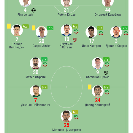
4
31
44
Finn Jeltsch
Робин Кнохе
Ондржей Карафиат
6.7
6.7
7.5
6.7
7.5
2
10
20
17
3
Оливер
Джулиан
Caspar Jander
Йенс Кастроп
Данило Соарес
Вилладсен
Юстван
7.7
7.2
30
9
Махир Эмрели
Стефанос Цимас
6.7
6.9
7
24
Дженан Пейчинович
Давид Ковнацкий
6.3
25
Маттиас Циммерман