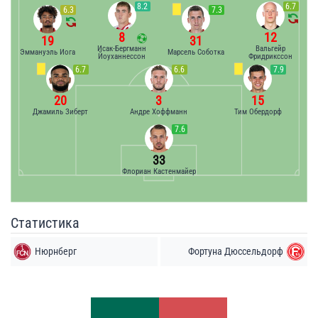
8.2
6.7
6.3
7.3
8
12
19
31
Исак-Бергманн
Вальгейр
Эммануэль Иога
Марсель Соботка
Йоуханнессон
Фридрикссон
6.7
6.6
7.9
20
3
15
Джамиль Зиберт
Андре Хоффманн
Тим Обердорф
7.6
33
Флориан Кастенмайер
Статистика
Нюрнберг
Фортуна Дюссельдорф
Удары
Удары
5
7