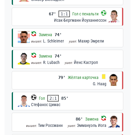
67'
1:1
Гол с пенальти
Исак-Бергманн Йоуханнессон
Замена
74'
L. Schleimer
Махир Эмрели
вышел:
ушел:
Замена
74'
R. Lubach
Йенс Кастроп
вышел:
ушел:
79'
Жёлтая карточка
G. Haag
Гол
2:1
85'
Стефанос Цимас
86'
Замена
Тим Россманн
Эммануэль Иога
вышел:
ушел: