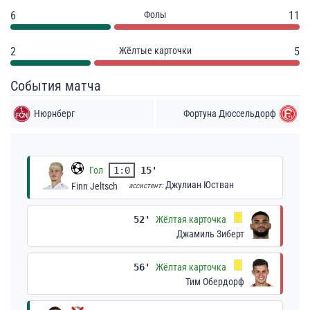
6
Фолы
11
2
Жёлтые карточки
5
События матча
Нюрнберг
Фортуна Дюссельдорф
Гол
1:0
15'
Джулиан Юстван
Finn Jeltsch
ассистент:
52'
Жёлтая карточка
Джамиль Зиберт
56'
Жёлтая карточка
Тим Обердорф