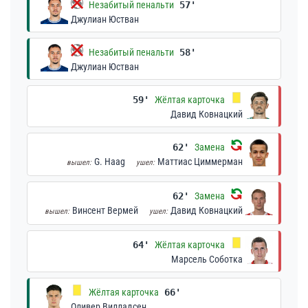
Незабитый пенальти
57'
Джулиан Юстван
Незабитый пенальти
58'
Джулиан Юстван
59'
Жёлтая карточка
Давид Ковнацкий
62'
Замена
G. Haag
Маттиас Циммерман
вышел:
ушел:
62'
Замена
Винсент Вермей
Давид Ковнацкий
вышел:
ушел:
64'
Жёлтая карточка
Марсель Соботка
Жёлтая карточка
66'
Оливер Вилладсен