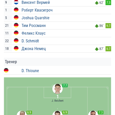
Винсент Вермей
9
62'
7.3
Роберт Квасигроч
1
Joshua Quarshie
5
Тим Россманн
21
86'
6.7
Феликс Клаус
11
D. Schmidt
22
Джона Немец
18
87'
6.7
Тренер
D. Thioune
7.7
1
J. Reichert
6.9
6.9
7.3