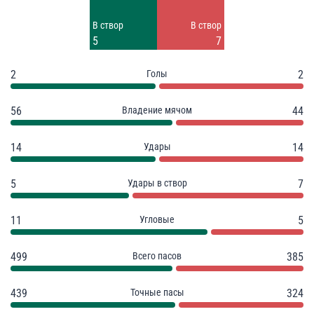
Заблок.
Заблок.
В створ
В створ
4
3
5
7
2
Голы
2
56
Владение мячом
44
14
Удары
14
5
Удары в створ
7
11
Угловые
5
499
Всего пасов
385
439
Точные пасы
324