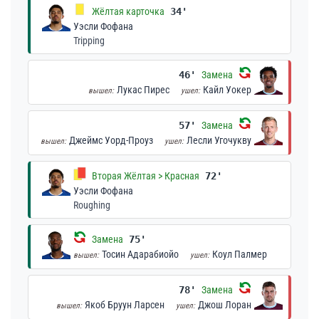
Жёлтая карточка
34'
Уэсли Фофана
Tripping
46'
Замена
Лукас Пирес
Кайл Уокер
вышел:
ушел:
57'
Замена
Джеймс Уорд-Проуз
Лесли Угочукву
вышел:
ушел:
Вторая Жёлтая > Красная
72'
Уэсли Фофана
Roughing
Замена
75'
Тосин Адарабиойо
Коул Палмер
вышел:
ушел:
78'
Замена
Якоб Бруун Ларсен
Джош Лоран
вышел:
ушел: