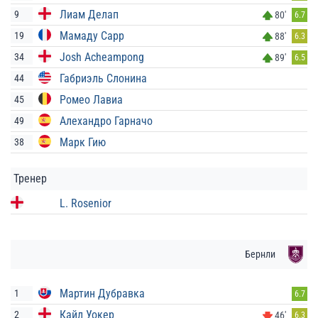
Лиам Делап
9
80'
6.7
Мамаду Сарр
19
88'
6.3
Josh Acheampong
34
89'
6.5
Габриэль Слонина
44
Ромео Лавиа
45
Алехандро Гарначо
49
Марк Гию
38
Тренер
L. Rosenior
Бернли
Мартин Дубравка
1
6.7
Кайл Уокер
2
46'
6.3