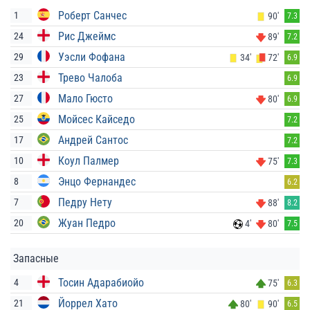
Роберт Санчес
1
90'
7.3
Рис Джеймс
24
89'
7.2
Уэсли Фофана
29
34'
72'
6.9
Трево Чалоба
23
6.9
Мало Гюсто
27
80'
6.9
Мойсес Кайседо
25
7.2
Андрей Сантос
17
7.2
Коул Палмер
10
75'
7.3
Энцо Фернандес
8
6.2
Педру Нету
7
88'
8.2
Жуан Педро
20
4'
80'
7.5
Запасные
Тосин Адарабиойо
4
75'
6.3
Йоррел Хато
21
80'
90'
6.5