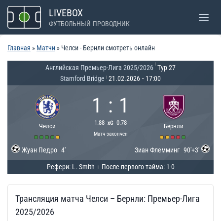
Перейти
LIVEBOX
к
ФУТБОЛЬНЫЙ ПРОВОДНИК
содержимому
Главная
»
Матчи
»
Челси - Бернли смотреть онлайн
|
Английская Премьер-Лига 2025/2026
Тур 27
Stamford Bridge
21.02.2026
-
17:00
|
1
:
1
1.88
0.78
xG
Челси
Бернли
Матч закончен
Жуан Педро
4'
Зиан Флемминг
90'+3'
Рефери: L. Smith
После первого тайма: 1-0
|
Трансляция матча Челси – Бернли: Премьер-Лига
2025/2026