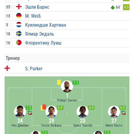
Эшли Барнс
35
84'
6.5
M. Weiß
13
Куилиндши Хартман
3
Ялмар Экдаль
18
Флорентину Луиш
16
Тренер
S. Parker
7.3
1
Роберт Санчес
7.2
6.9
6.9
6.9
24
29
23
27
Рис Джеймс
Уэсли Фофана
Трево Чалоба
Мало Гюсто
7.2
7.2