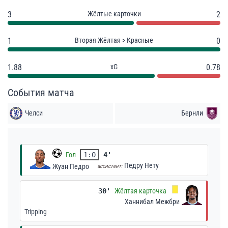
3
Жёлтые карточки
2
1
Вторая Жёлтая > Красные
0
1.88
xG
0.78
События матча
Челси
Бернли
Гол
1:0
4'
Педру Нету
Жуан Педро
ассистент:
30'
Жёлтая карточка
Ханнибал Межбри
Tripping