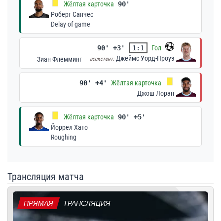
Жёлтая карточка
90'
Роберт Санчес
Delay of game
90' +3'
1:1
Гол
Джеймс Уорд-Проуз
Зиан Флемминг
ассистент:
90' +4'
Жёлтая карточка
Джош Лоран
Жёлтая карточка
90' +5'
Йоррел Хато
Roughing
Трансляция матча
ПРЯМАЯ
ТРАНСЛЯЦИЯ