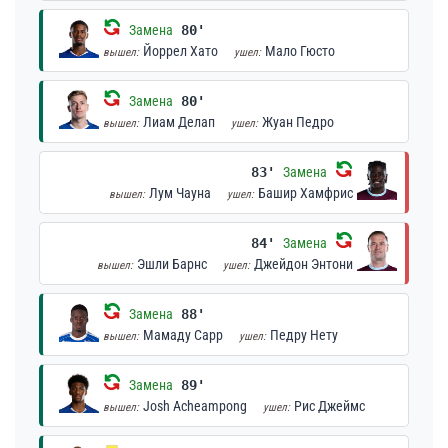
Замена
80'
Йоррел Хато
Мало Гюсто
вышел:
ушел:
Замена
80'
Лиам Делап
Жуан Педро
вышел:
ушел:
83'
Замена
Лум Чауна
Башир Хамфрис
вышел:
ушел:
84'
Замена
Эшли Барнс
Джейдон Энтони
вышел:
ушел:
Замена
88'
Мамаду Сарр
Педру Нету
вышел:
ушел:
Замена
89'
Josh Acheampong
Рис Джеймс
вышел:
ушел: