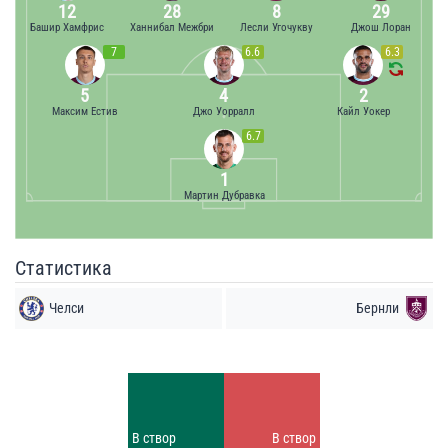
12
28
8
29
Башир Хамфрис
Ханнибал Межбри
Лесли Угочукву
Джош Лоран
7
6.6
6.3
5
4
2
Максим Естив
Джо Уорралл
Кайл Уокер
6.7
1
Мартин Дубравка
Статистика
Челси
Бернли
Удары
Удары
5
8
Заблок.
Заблок.
В створ
В створ