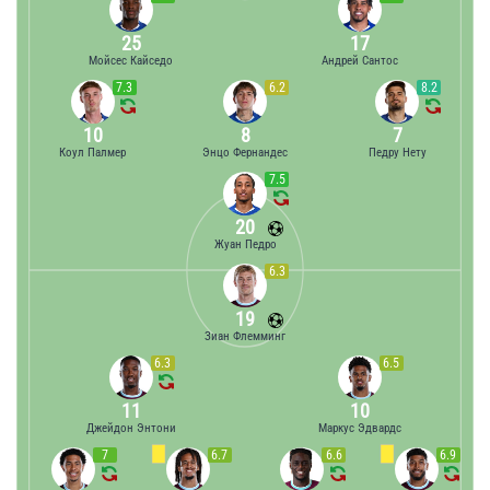
25
17
Мойсес Кайседо
Андрей Сантос
7.3
6.2
8.2
10
8
7
Коул Палмер
Энцо Фернандес
Педру Нету
7.5
20
Жуан Педро
6.3
19
Зиан Флемминг
6.3
6.5
11
10
Джейдон Энтони
Маркус Эдвардс
7
6.7
6.6
6.9