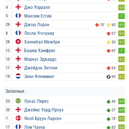
Джо Уорралл
4
6.6
Максим Естив
5
7
Джош Лоран
29
78'
90'
6.9
Лесли Угочукву
8
57'
6.6
Ханнибал Межбри
28
30'
6.7
Башир Хамфрис
12
83'
7
Маркус Эдвардс
10
6.5
Джейдон Энтони
11
84'
6.3
Зиан Флемминг
19
90'
6.3
Запасные
Лукас Пирес
23
46'
6.9
Джеймс Уорд-Проуз
20
57'
6.9
Якоб Бруун Ларсен
7
78'
6.5
Лум Чауна
17
83'
6.6