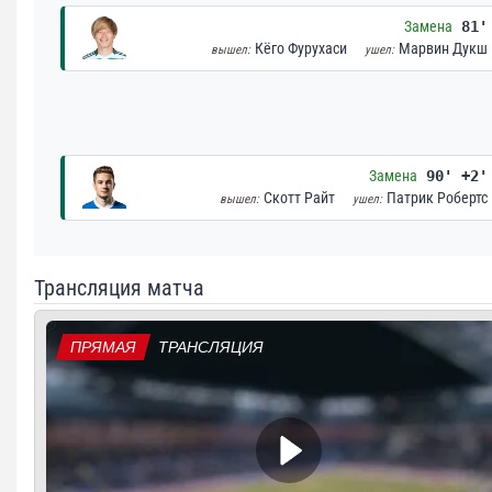
Замена
81'
Кёго Фурухаси
Марвин Дукш
вышел:
ушел:
Замена
90' +2'
Скотт Райт
Патрик Робертс
вышел:
ушел:
Трансляция матча
ПРЯМАЯ
ТРАНСЛЯЦИЯ