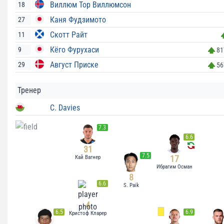
Виллюм Тор Виллюмсон
18
Каня Фудзимото
27
Скотт Райт
11
Кёго Фурухаси
9
81
Август Приске
29
56
Тренер
C. Davies
7.3
6.6
31
7.5
17
Кай Вагнер
Ибрагим Осман
8
6.6
S. Paik
4
6.5
6.9
Кристоф Кларер