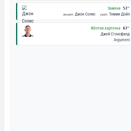
Замена
57'
Джон Солис
Томми Дойл
вышел:
ушел:
Жёлтая карточка
67'
Джей Стэнсфилд
Argument