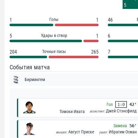
8
5
1
Голы
1
46
5
Удары в створ
1
6
204
Точные пасы
265
7
События матча
Бирмингем
Гол
1:0
42'
Джей Стэнсфилд
Томоки Ивата
ассистент:
Замена
56'
Август Приске
Ибрагим Осман
вышел:
ушел: