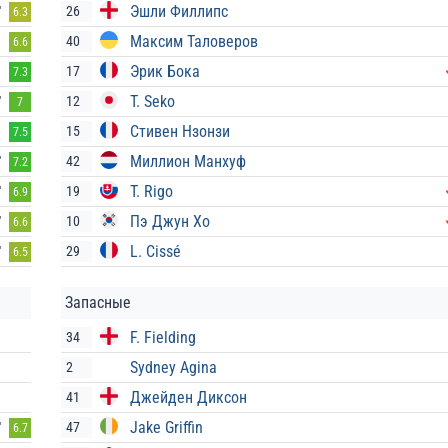
Эшли Филлипс
26
'
6.3
Максим Таловеров
40
6.6
Эрик Бока
17
7.3
T. Seko
12
'
7
Стивен Нзонзи
15
7.5
Миллион Манхуф
42
'
7.2
T. Rigo
19
'
6.9
Пэ Джун Хо
10
'
6.6
L. Cissé
29
'
6.5
Запасные
F. Fielding
34
Sydney Agina
2
Джейден Диксон
41
Jake Griffin
47
'
6.7