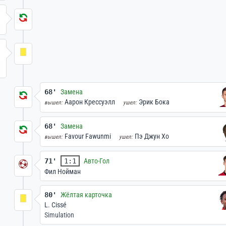
68'
Замена
Аарон Крессуэлл
Эрик Бока
вышел:
ушел:
68'
Замена
Favour Fawunmi
Пэ Джун Хо
вышел:
ушел:
71'
1:1
Авто-Гол
Фил Нойман
80'
Жёлтая карточка
L. Cissé
Simulation