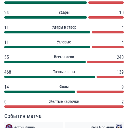
24
Удары
10
11
Удары в створ
4
11
Угловые
4
551
Всего пасов
240
468
Точные пасы
139
14
Фолы
9
0
Жёлтые карточки
2
События матча
Астон Вилла
Вест Бромвич