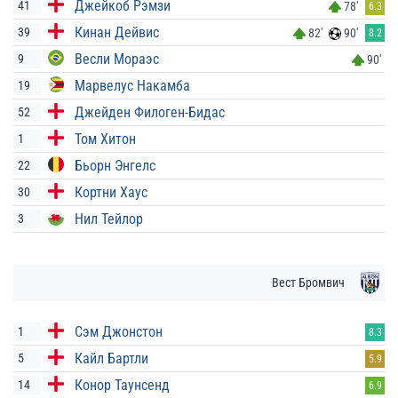
Джейкоб Рэмзи
41
78'
6.3
Кинан Дейвис
39
82'
90'
8.2
Весли Мораэс
9
90'
Марвелус Накамба
19
Джейден Филоген-Бидас
52
Том Хитон
1
Бьорн Энгелс
22
Кортни Хаус
30
Нил Тейлор
3
Вест Бромвич
Сэм Джонстон
1
8.3
Кайл Бартли
5
5.9
Конор Таунсенд
14
6.9