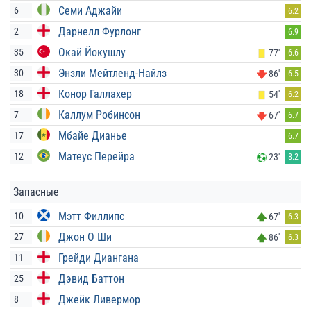
Семи Аджайи
6
6.2
Дарнелл Фурлонг
2
6.9
Окай Йокушлу
35
77'
6.6
Энзли Мейтленд-Найлз
30
86'
6.5
Конор Галлахер
18
54'
6.2
Каллум Робинсон
7
67'
6.7
Мбайе Дианье
17
6.7
Матеус Перейра
12
23'
8.2
Запасные
Мэтт Филлипс
10
67'
6.3
Джон О Ши
27
86'
6.3
Грейди Диангана
11
Дэвид Баттон
25
Джейк Ливермор
8