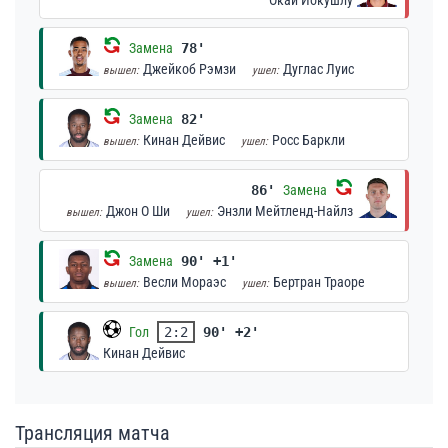
Окай Йокушлу
Замена
78'
Джейкоб Рэмзи
Дуглас Луис
вышел:
ушел:
Замена
82'
Кинан Дейвис
Росс Баркли
вышел:
ушел:
86'
Замена
Джон О Ши
Энзли Мейтленд-Найлз
вышел:
ушел:
Замена
90' +1'
Весли Мораэс
Бертран Траоре
вышел:
ушел:
Гол
2:2
90' +2'
Кинан Дейвис
Трансляция матча