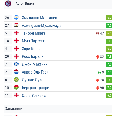
Астон Вилла
Эмилиано Мартинес
26
6.7
Ахмед аль-Мухаммади
27
7.5
Тайрон Мингз
5
47'
6.5
Мэтт Таргетт
18
7
Эзри Конса
4
6.7
Росс Баркли
20
82'
7.3
Джон Макгинн
7
7.5
Анвар Эль-Гази
21
9'
7.5
Дуглас Луис
6
78'
7
Бертран Траоре
15
90'
7.2
Олли Уоткинс
11
6.9
Запасные