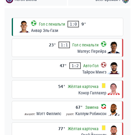
Гол с пенальти
1:0
9'
Анвар Эль-Гази
23'
1:1
Гол с пенальти
Матеус Перейра
47'
1:2
Авто-Гол
Тайрон Мингз
54'
Жёлтая карточка
Конор Галлахер
67'
Замена
Мэтт Филлипс
Каллум Робинсон
вышел:
ушел:
77'
Жёлтая карточка