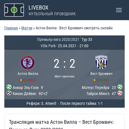
Перейти
LIVEBOX
к
ФУТБОЛЬНЫЙ ПРОВОДНИК
содержимому
Главная
»
Матчи
»
Астон Вилла - Вест Бромвич смотреть онлайн
|
Премьер-лига 2020/2021
Тур 33
Villa Park
25.04.2021
-
21:00
|
2
:
2
Астон Вилла
Вест Бромвич
Матч закончен
Анвар Эль-Гази
9'
Матеус Перейра
23'
Кинан Дейвис
90'+2'
Тайрон Мингз
47'
Рефери: S. Attwell
После первого тайма: 1-1
|
Трансляция матча Астон Вилла – Вест Бромвич: