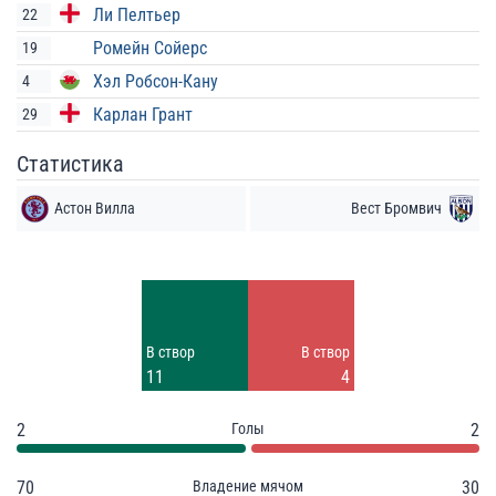
Ли Пелтьер
22
Ромейн Сойерс
19
Хэл Робсон-Кану
4
Карлан Грант
29
Статистика
Астон Вилла
Вест Бромвич
Удары
Удары
7
6
Заблок.
Заблок.
В створ
В створ
6
1
11
4
2
Голы
2
70
Владение мячом
30