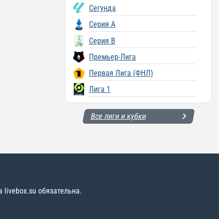
Сегунда
Серия A
Серия B
Премьер-Лига
Первая Лига (ФНЛ)
Лига 1
Все лиги и кубки
livebox.su обязательна.