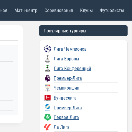
вная
Матч-центр
Соревнования
Клубы
Футболисты
Популярные турниры
Лига Чемпионов
Лига Европы
Лига Конференций
Премьер-Лига
Чемпионшип
Бундеслига
Премьер-Лига
Первая Лига
Ла Лига