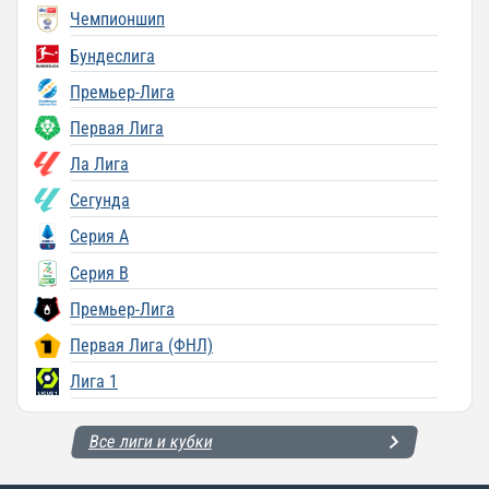
Чемпионшип
Бундеслига
Премьер-Лига
Первая Лига
Ла Лига
Сегунда
Серия A
Серия B
Премьер-Лига
Первая Лига (ФНЛ)
Лига 1
Все лиги и кубки