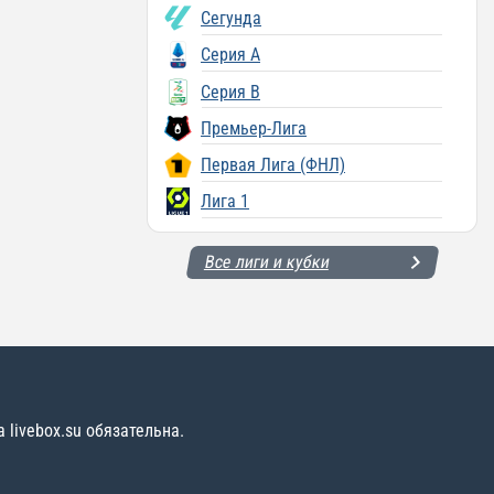
Сегунда
Серия A
Серия B
Премьер-Лига
Первая Лига (ФНЛ)
Лига 1
Все лиги и кубки
livebox.su обязательна.