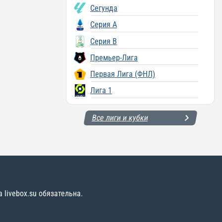
Сегунда
Серия A
Серия B
Премьер-Лига
Первая Лига (ФНЛ)
Лига 1
Все лиги и кубки
livebox.su обязательна.