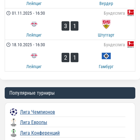
Лейпциг
Вердер
01.11.2025
-
16:30
Бундеслига
3
1
Лейпциг
Штутгарт
18.10.2025
-
16:30
Бундеслига
2
1
Лейпциг
Гамбург
Популярные турниры
Лига Чемпионов
Лига Европы
Лига Конференций