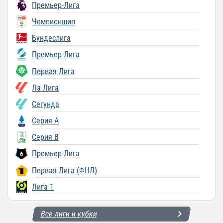
Премьер-Лига
Чемпионшип
Бундеслига
Премьер-Лига
Первая Лига
Ла Лига
Сегунда
Серия A
Серия B
Премьер-Лига
Первая Лига (ФНЛ)
Лига 1
Все лиги и кубки