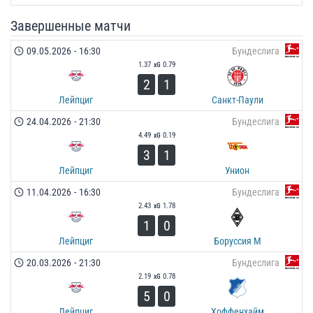
Завершенные матчи
09.05.2026
-
16:30
Бундеслига
1.37
0.79
xG
2
1
Лейпциг
Санкт-Паули
24.04.2026
-
21:30
Бундеслига
4.49
0.19
xG
3
1
Лейпциг
Унион
11.04.2026
-
16:30
Бундеслига
2.43
1.78
xG
1
0
Лейпциг
Боруссия М
20.03.2026
-
21:30
Бундеслига
2.19
0.78
xG
5
0
Лейпциг
Хоффенхайм