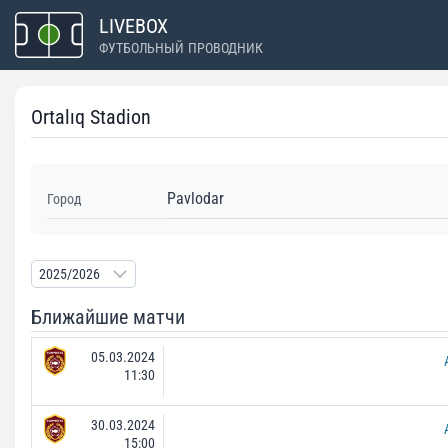
Перейти
LIVEBOX
к
ФУТБОЛЬНЫЙ ПРОВОДНИК
содержимому
Ortalıq Stadion
Pavlodar
Город
Ближайшие матчи
05.03.2024
11:30
30.03.2024
15:00