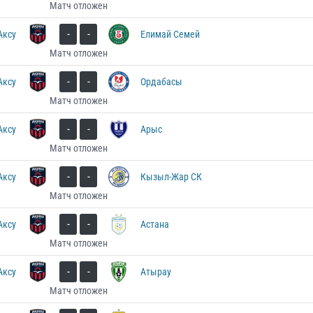
Матч отложен
-
-
Аксу
Елимай Семей
Матч отложен
-
-
Аксу
Ордабасы
Матч отложен
-
-
Аксу
Арыс
Матч отложен
-
-
Аксу
Кызыл-Жар СК
Матч отложен
-
-
Аксу
Астана
Матч отложен
-
-
Аксу
Атырау
Матч отложен