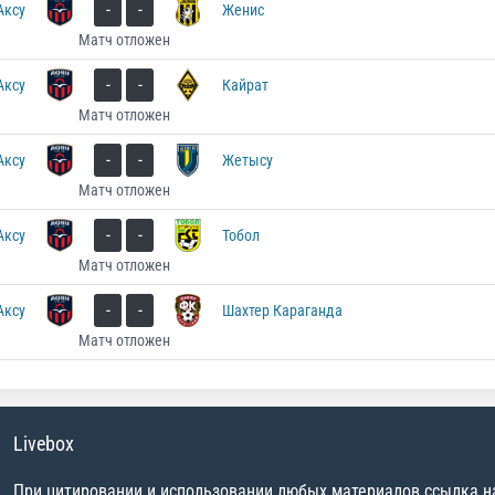
-
-
Аксу
Женис
Матч отложен
-
-
Аксу
Кайрат
Матч отложен
-
-
Аксу
Жетысу
Матч отложен
-
-
Аксу
Тобол
Матч отложен
-
-
Аксу
Шахтер Караганда
Матч отложен
Livebox
При цитировании и использовании любых материалов ссылка на 