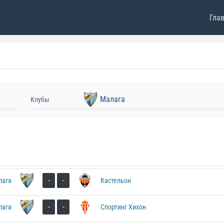
Гла
Малага
Клубы
-
-
лага
Кастельон
-
-
лага
Спортинг Хихон