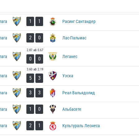
1
1
лага
Расинг Сантандер
2
0
лага
Лас-Пальмас
2.87
0.67
xG
лага
Леганес
0
0
3.60
2.19
xG
лага
Уэска
5
3
3
3
ага
Реал Вальядолид
1
0
лага
Альбасете
2
1
лага
Культураль Леонеса