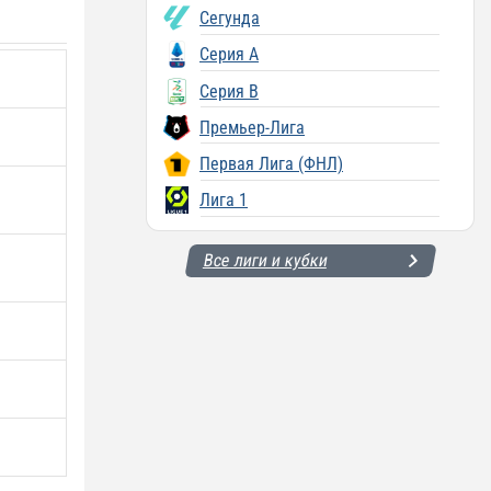
Сегунда
Серия A
Серия B
Премьер-Лига
Первая Лига (ФНЛ)
Лига 1
Все лиги и кубки