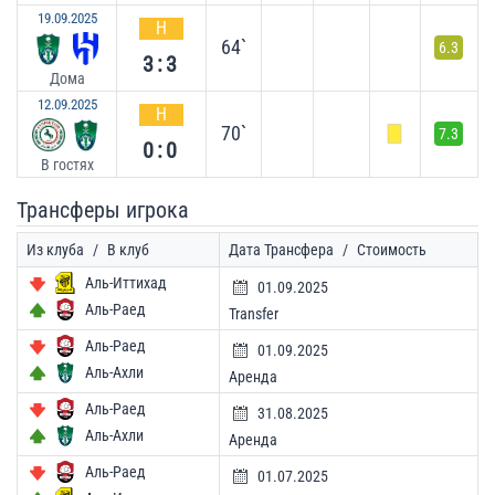
19.09.2025
Н
64`
6.3
3:3
Дома
12.09.2025
Н
70`
7.3
0:0
В гостях
Трансферы игрока
Из клуба
/
В клуб
Дата Трансфера
/
Стоимость
Аль-Иттихад
01.09.2025
Аль-Раед
Transfer
Аль-Раед
01.09.2025
Аль-Ахли
Аренда
Аль-Раед
31.08.2025
Аль-Ахли
Аренда
Аль-Раед
01.07.2025