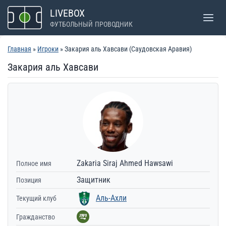
Перейти
LIVEBOX
к
ФУТБОЛЬНЫЙ ПРОВОДНИК
содержимому
Главная
»
Игроки
» Закария аль Хавсави (Саудовская Аравия)
Закария аль Хавсави
Zakaria Siraj Ahmed Hawsawi
Полное имя
Защитник
Позиция
Аль-Ахли
Текущий клуб
Гражданство