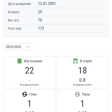
12.01.2001
Дата рождения
25
Возраст
70
Вес (кг)
173
Рост (см)
Игр сыграно
В старте
22
18
-
0.8
В среднем за матч
В среднем за матч
Голы
Пасы
1
1