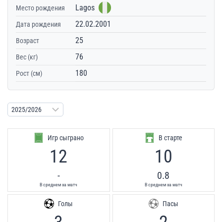
Lagos
Место рождения
22.02.2001
Дата рождения
25
Возраст
76
Вес (кг)
180
Рост (см)
Игр сыграно
В старте
12
10
-
0.8
В среднем за матч
В среднем за матч
Голы
Пасы