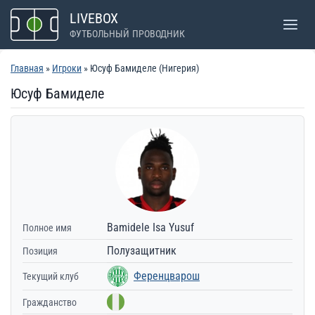
Перейти
LIVEBOX
к
ФУТБОЛЬНЫЙ ПРОВОДНИК
содержимому
Главная
»
Игроки
» Юсуф Бамиделе (Нигерия)
Юсуф Бамиделе
Bamidele Isa Yusuf
Полное имя
Полузащитник
Позиция
Ференцварош
Текущий клуб
Гражданство