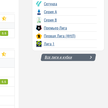
Сегунда
Серия A
Серия B
Премьер-Лига
6.6
Первая Лига (ФНЛ)
Лига 1
Все лиги и кубки
6.6