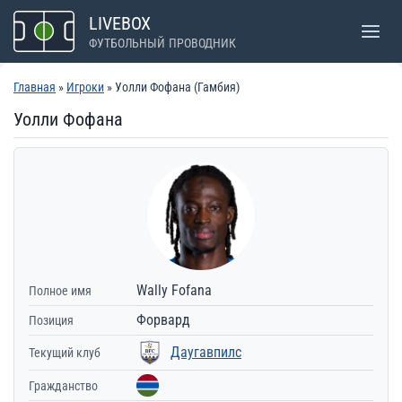
Перейти
LIVEBOX
к
ФУТБОЛЬНЫЙ ПРОВОДНИК
содержимому
Главная
»
Игроки
» Уолли Фофана (Гамбия)
Уолли Фофана
Wally Fofana
Полное имя
Форвард
Позиция
Даугавпилс
Текущий клуб
Гражданство