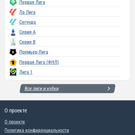
Первая Лига
Ла Лига
Сегунда
Серия A
Серия B
Премьер-Лига
Первая Лига (ФНЛ)
Лига 1
Все лиги и кубки
О проекте
О проекте
Политика конфиденциальности