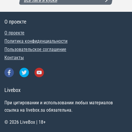
Все лиги и кубки
О проекте
О проекте
Политика конфиденциальности
Пользовательское соглашение
Контакты
Livebox
При цитировании и использовании любых материалов
ссылка на livebox.su обязательна.
© 2026 LiveBox | 18+