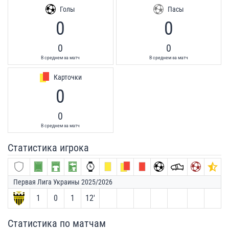
Голы
Пасы
0
0
0
0
В среднем за матч
В среднем за матч
Карточки
0
0
В среднем за матч
Статистика игрока
Первая Лига Украины 2025/2026
1
0
1
12′
Статистика по матчам