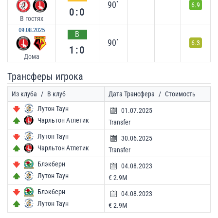
90`
6.9
0:0
В гостях
09.08.2025
В
90`
6.3
1:0
Дома
Трансферы игрока
Из клуба
/
В клуб
Дата Трансфера
/
Стоимость
Лутон Таун
01.07.2025
Чарльтон Атлетик
Transfer
Лутон Таун
30.06.2025
Чарльтон Атлетик
Transfer
Блэкберн
04.08.2023
Лутон Таун
€ 2.9M
Блэкберн
04.08.2023
Лутон Таун
€ 2.9M