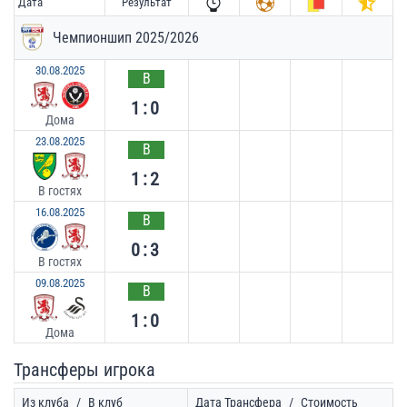
Дата
Результат
Чемпионшип 2025/2026
30.08.2025
В
1:0
Дома
23.08.2025
В
1:2
В гостях
16.08.2025
В
0:3
В гостях
09.08.2025
В
1:0
Дома
Трансферы игрока
Из клуба
/
В клуб
Дата Трансфера
/
Стоимость