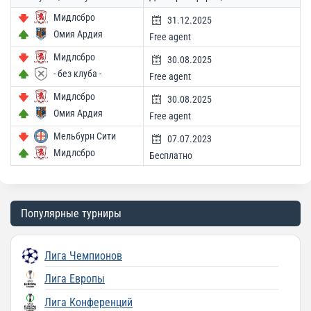
Мидлсбро
31.12.2025
Омия Ардия
Free agent
Мидлсбро
30.08.2025
- без клуба -
Free agent
Мидлсбро
30.08.2025
Омия Ардия
Free agent
Мельбурн Сити
07.07.2023
Мидлсбро
Бесплатно
Популярные турниры
Лига Чемпионов
Лига Европы
Лига Конференций