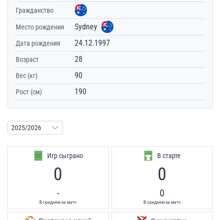
Гражданство
Sydney
Место рождения
24.12.1997
Дата рождения
28
Возраст
90
Вес (кг)
190
Рост (см)
Игр сыграно
В старте
0
0
-
0
В среднем за матч
В среднем за матч