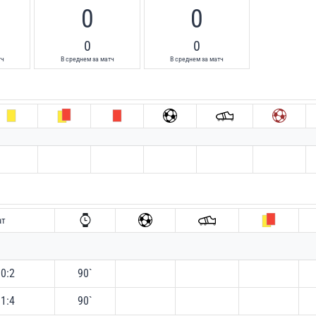
0
0
0
0
тч
В среднем за матч
В среднем за матч
ат
0:2
90`
1:4
90`