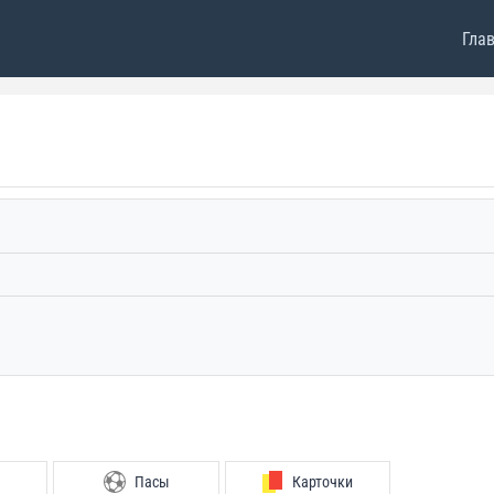
Гла
Пасы
Карточки