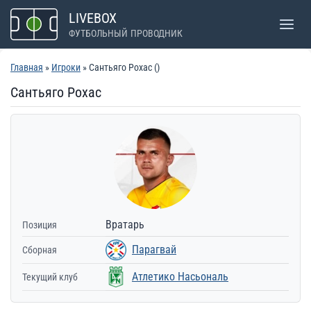
Перейти
LIVEBOX
к
ФУТБОЛЬНЫЙ ПРОВОДНИК
содержимому
Главная
»
Игроки
» Сантьяго Рохас ()
Сантьяго Рохас
Вратарь
Позиция
Парагвай
Сборная
Атлетико Насьональ
Текущий клуб