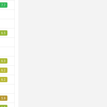
7.7
6.5
6.3
6.2
6.2
5.9