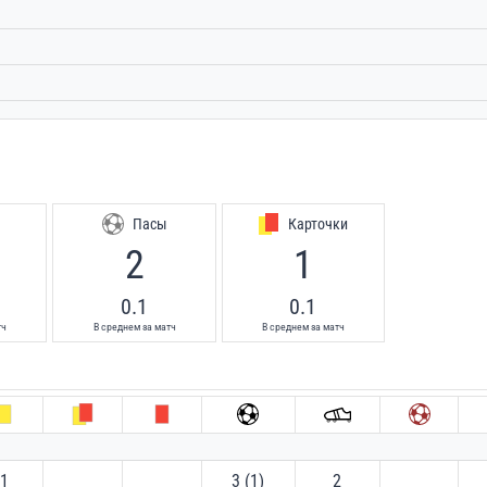
Пасы
Карточки
2
1
0.1
0.1
тч
В среднем за матч
В среднем за матч
1
3 (1)
2