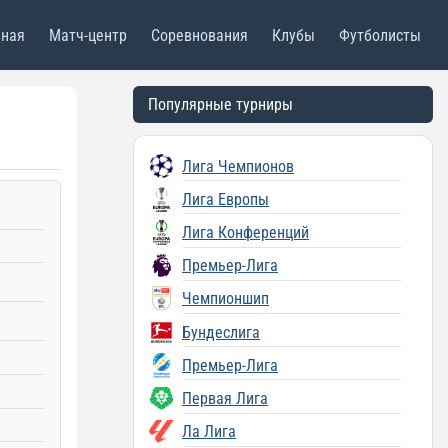
вная
Матч-центр
Соревнования
Клубы
Футболисты
Популярные турниры
Лига Чемпионов
Лига Европы
Лига Конференций
Премьер-Лига
Чемпионшип
Бундеслига
Премьер-Лига
Первая Лига
Ла Лига