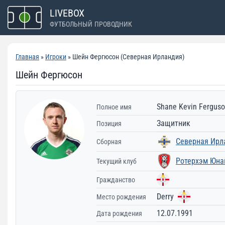
Перейти
LIVEBOX
к
ФУТБОЛЬНЫЙ ПРОВОДНИК
содержимому
Главная
»
Игроки
» Шейн Фергюсон (Северная Ирландия)
Шейн Фергюсон
Shane Kevin Fergus
Полное имя
Защитник
Позиция
Северная Ирл
Сборная
Ротерхэм Юна
Текущий клуб
Гражданство
Derry
Место рождения
12.07.1991
Дата рождения