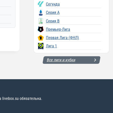
Сегунда
Серия A
Серия B
Премьер-Лига
Первая Лига (ФНЛ)
Лига 1
Все лиги и кубки
livebox.su обязательна.