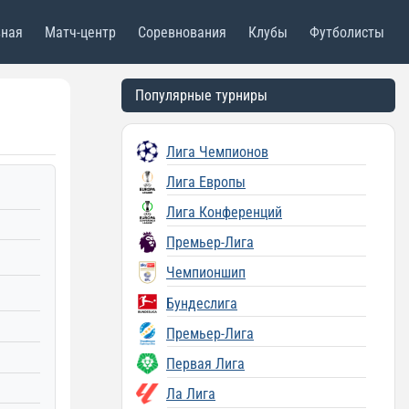
вная
Матч-центр
Соревнования
Клубы
Футболисты
Популярные турниры
Лига Чемпионов
Лига Европы
Лига Конференций
Премьер-Лига
Чемпионшип
Бундеслига
Премьер-Лига
Первая Лига
Ла Лига