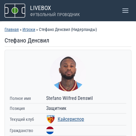
Перейти
LIVEBOX
к
ФУТБОЛЬНЫЙ ПРОВОДНИК
содержимому
Главная
»
Игроки
» Стефано Денсвил (Нидерланды)
Стефано Денсвил
Stefano Wilfred Denswil
Полное имя
Защитник
Позиция
Кайсериспор
Текущий клуб
Гражданство