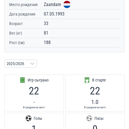
Zaandam
Место рождения
07.05.1993
Дата рождения
33
Возраст
81
Вес (кг)
188
Рост (см)
Игр сыграно
В старте
22
22
-
1.0
В среднем за матч
В среднем за матч
Голы
Пасы