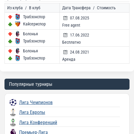
Из клуба
/
В клуб
Дата Трансфера
/
Стоимость
Трабзонспор
07.08.2025
Кайсериспор
Free agent
Болонья
17.06.2022
Трабзонспор
Бесплатно
Болонья
24.08.2021
Трабзонспор
Аренда
Популярные турниры
Лига Чемпионов
Лига Европы
Лига Конференций
Премьер-Лига