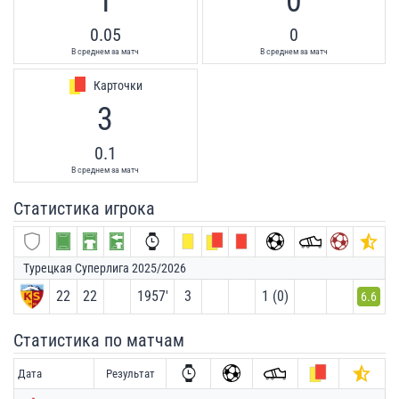
1
0
0.05
0
В среднем за матч
В среднем за матч
Карточки
3
0.1
В среднем за матч
Статистика игрока
Турецкая Суперлига 2025/2026
22
22
1957′
3
1 (0)
6.6
Статистика по матчам
Дата
Результат