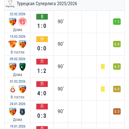
Турецкая Суперлига 2025/2026
22.02.2026
В
90`
7.2
1:0
Дома
15.02.2026
Н
90`
6.6
0:0
В гостях
09.02.2026
П
90`
6.5
1:2
Дома
01.02.2026
П
90`
6.0
4:0
В гостях
24.01.2026
П
90`
5.5
0:3
Дома
19.01.2026
П