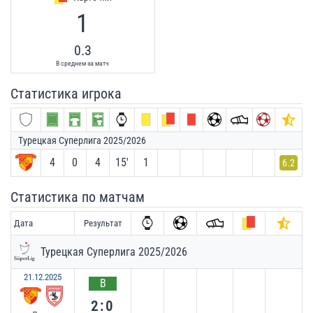
1
0.3
В среднем за матч
Статистика игрока
Турецкая Суперлига 2025/2026
4
0
4
15′
1
6.2
Статистика по матчам
Дата
Результат
Турецкая Суперлига 2025/2026
21.12.2025
В
2:0