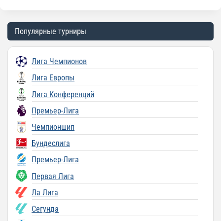
Популярные турниры
Лига Чемпионов
Лига Европы
Лига Конференций
Премьер-Лига
Чемпионшип
Бундеслига
Премьер-Лига
Первая Лига
Ла Лига
Сегунда