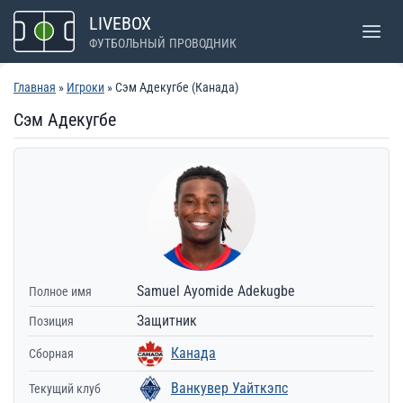
Перейти
LIVEBOX
к
ФУТБОЛЬНЫЙ ПРОВОДНИК
содержимому
Главная
»
Игроки
» Сэм Адекугбе (Канада)
Сэм Адекугбе
Samuel Ayomide Adekugbe
Полное имя
Защитник
Позиция
Канада
Сборная
Ванкувер Уайткэпс
Текущий клуб