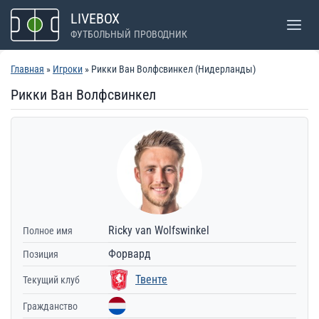
Перейти
LIVEBOX
к
ФУТБОЛЬНЫЙ ПРОВОДНИК
содержимому
Главная
»
Игроки
» Рикки Ван Волфсвинкел (Нидерланды)
Рикки Ван Волфсвинкел
Ricky van Wolfswinkel
Полное имя
Форвард
Позиция
Твенте
Текущий клуб
Гражданство