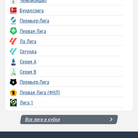
Чемпионшип
Бундеслига
Премьер-Лига
Первая Лига
Ла Лига
Сегунда
Серия A
Серия B
Премьер-Лига
Первая Лига (ФНЛ)
Лига 1
Все лиги и кубки