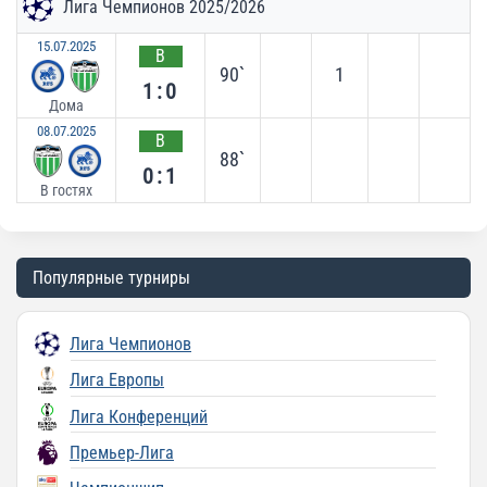
Лига Чемпионов 2025/2026
15.07.2025
В
90`
1
1:0
Дома
08.07.2025
В
88`
0:1
В гостях
Популярные турниры
Лига Чемпионов
Лига Европы
Лига Конференций
Премьер-Лига