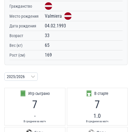
Гражданство
Valmiera
Место рождения
04.02.1993
Дата рождения
33
Возраст
65
Вес (кг)
169
Рост (см)
Игр сыграно
В старте
7
7
-
1.0
В среднем за матч
В среднем за матч