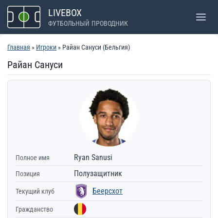
Перейти
LIVEBOX
к
ФУТБОЛЬНЫЙ ПРОВОДНИК
содержимому
Главная
»
Игроки
» Райан Сануси (Бельгия)
Райан Сануси
Ryan Sanusi
Полное имя
Полузащитник
Позиция
Беерсхот
Текущий клуб
Гражданство