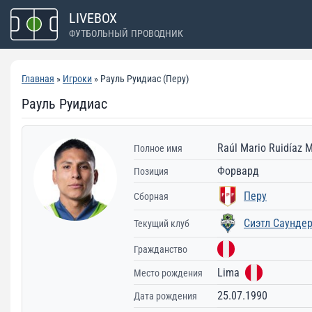
Перейти
LIVEBOX
к
ФУТБОЛЬНЫЙ ПРОВОДНИК
содержимому
Главная
»
Игроки
» Рауль Руидиас (Перу)
Рауль Руидиас
Raúl Mario Ruidíaz M
Полное имя
Форвард
Позиция
Перу
Сборная
Сиэтл Саунде
Текущий клуб
Гражданство
Lima
Место рождения
25.07.1990
Дата рождения