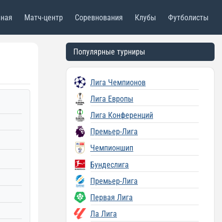
вная
Матч-центр
Соревнования
Клубы
Футболисты
Популярные турниры
Лига Чемпионов
Лига Европы
Лига Конференций
Премьер-Лига
Чемпионшип
Бундеслига
Премьер-Лига
Первая Лига
Ла Лига