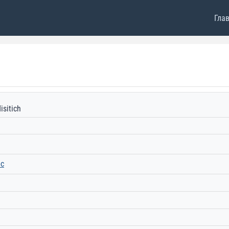
Гла
isitich
рс