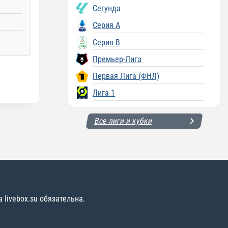
Сегунда
Серия A
Серия B
Премьер-Лига
Первая Лига (ФНЛ)
Лига 1
Все лиги и кубки
livebox.su обязательна.