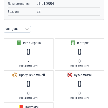
01.01.2004
Дата рождения
22
Возраст
Игр сыграно
В старте
0
0
-
0
В среднем за матч
В среднем за матч
Пропущено мячей
Сухие матчи
0
0
0
0
В среднем за матч
В среднем за матч
Карточки