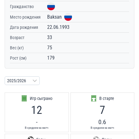
Гражданство
Baksan
Место рождения
22.06.1993
Дата рождения
33
Возраст
75
Вес (кг)
179
Рост (см)
Игр сыграно
В старте
12
7
-
0.6
В среднем за матч
В среднем за матч