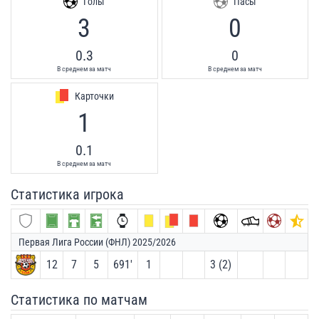
Голы
Пасы
3
0
0.3
0
В среднем за матч
В среднем за матч
Карточки
1
0.1
В среднем за матч
Статистика игрока
Первая Лига России (ФНЛ) 2025/2026
12
7
5
691′
1
3 (2)
Статистика по матчам