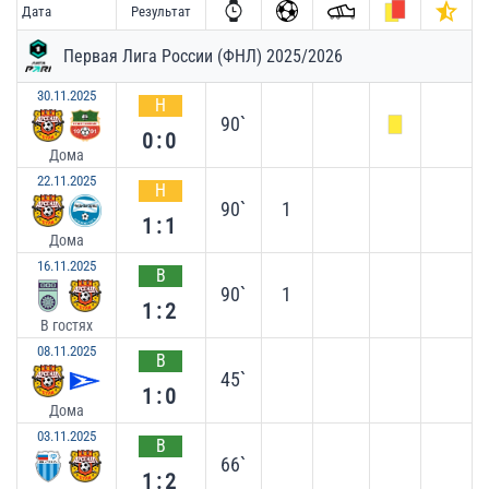
Дата
Результат
Первая Лига России (ФНЛ) 2025/2026
30.11.2025
Н
90`
0:0
Дома
22.11.2025
Н
90`
1
1:1
Дома
16.11.2025
В
90`
1
1:2
В гостях
08.11.2025
В
45`
1:0
Дома
03.11.2025
В
66`
1:2