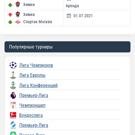
Химки
Аренда
Химки
01.07.2021
Спартак Москва
Популярные турниры
Лига Чемпионов
Лига Европы
Лига Конференций
Премьер-Лига
Чемпионшип
Бундеслига
Премьер-Лига