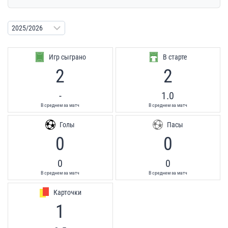
Игр сыграно
В старте
2
2
-
1.0
В среднем за матч
В среднем за матч
Голы
Пасы
0
0
0
0
В среднем за матч
В среднем за матч
Карточки
1