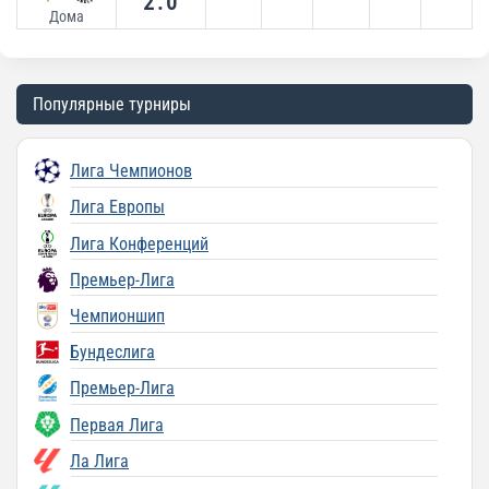
2:0
Дома
Популярные турниры
Лига Чемпионов
Лига Европы
Лига Конференций
Премьер-Лига
Чемпионшип
Бундеслига
Премьер-Лига
Первая Лига
Ла Лига