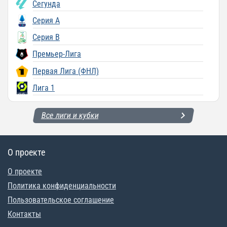
Сегунда
Серия A
Серия B
Премьер-Лига
Первая Лига (ФНЛ)
Лига 1
Все лиги и кубки
О проекте
О проекте
Политика конфиденциальности
Пользовательское соглашение
Контакты