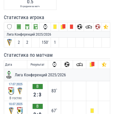
0.5
В среднем за матч
Статистика игрока
Лига Конференций 2025/2026
2
2
150′
1
Статистика по матчам
Дата
Результат
Лига Конференций 2025/2026
17.07.2025
В
83`
2:3
В гостях
10.07.2025
В
67`