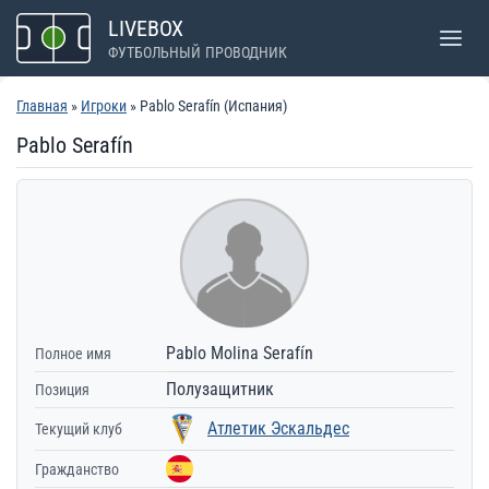
Перейти
LIVEBOX
к
ФУТБОЛЬНЫЙ ПРОВОДНИК
содержимому
Главная
»
Игроки
» Pablo Serafín (Испания)
Pablo Serafín
Pablo Molina Serafín
Полное имя
Полузащитник
Позиция
Атлетик Эскальдес
Текущий клуб
Гражданство