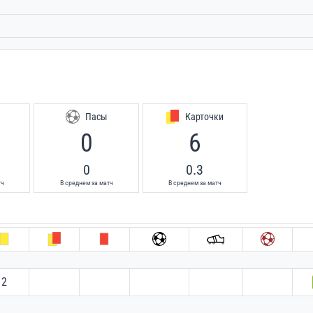
Пасы
Карточки
0
6
0
0.3
тч
В среднем за матч
В среднем за матч
2