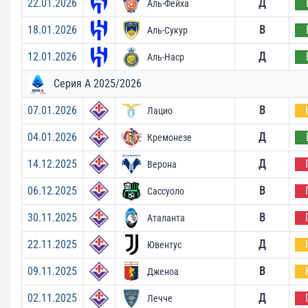
22.01.2026
Д
Аль-Фейха
18.01.2026
В
Аль-Сукур
12.01.2026
Д
Аль-Наср
Серия А 2025/2026
07.01.2026
В
Лацио
04.01.2026
Д
Кремонезе
14.12.2025
Д
Верона
06.12.2025
В
Сассуоло
30.11.2025
В
Аталанта
22.11.2025
Д
Ювентус
09.11.2025
В
Дженоа
02.11.2025
Д
Лечче