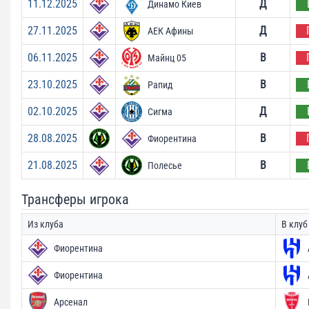
11.12.2025
Д
Динамо Киев
27.11.2025
Д
АЕК Афины
06.11.2025
В
Майнц 05
23.10.2025
В
Рапид
02.10.2025
Д
Сигма
28.08.2025
В
Фиорентина
21.08.2025
В
Полесье
Трансферы игрока
Из клуба
В клуб
Фиорентина
Фиорентина
Арсенал