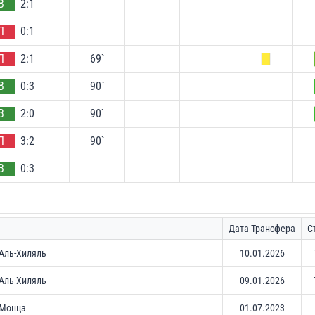
В
2:1
П
0:1
П
2:1
69`
В
0:3
90`
В
2:0
90`
П
3:2
90`
В
0:3
Дата Трансфера
С
Аль-Хиляль
10.01.2026
Аль-Хиляль
09.01.2026
Монца
01.07.2023