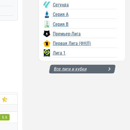
Сегунда
Серия A
Серия B
Премьер-Лига
Первая Лига (ФНЛ)
Лига 1
Все лиги и кубки
6.6