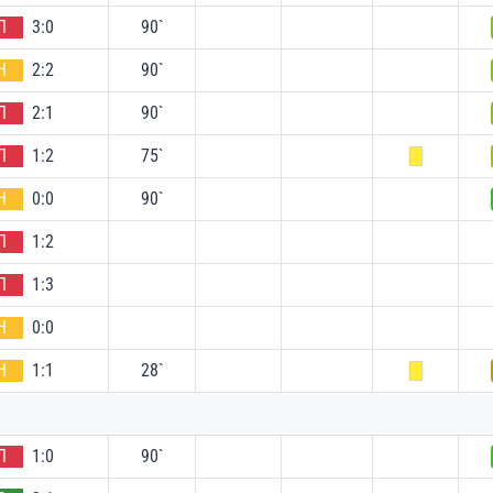
П
3:0
90`
Н
2:2
90`
П
2:1
90`
П
1:2
75`
Н
0:0
90`
П
1:2
П
1:3
Н
0:0
Н
1:1
28`
П
1:0
90`