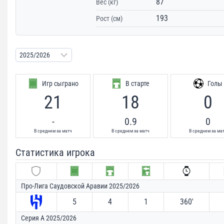
87
Вес (кг)
193
Рост (см)
Игр сыграно
В старте
Голы
21
18
0
-
0.9
0
В среднем за матч
В среднем за матч
В среднем за ма
Статистика игрока
Про-Лига Саудовской Аравии 2025/2026
5
4
1
360′
Серия А 2025/2026