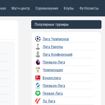
вная
Матч-центр
Соревнования
Клубы
Футболисты
Популярные турниры
Лига Чемпионов
Лига Европы
Лига Конференций
Премьер-Лига
Чемпионшип
Бундеслига
Премьер-Лига
Первая Лига
Ла Лига