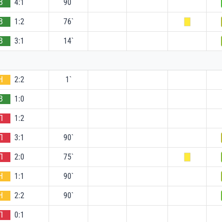
В
4:1
90`
В
1:2
76`
В
3:1
14`
Н
2:2
1`
В
1:0
П
1:2
П
3:1
90`
П
2:0
75`
Н
1:1
90`
Н
2:2
90`
П
0:1