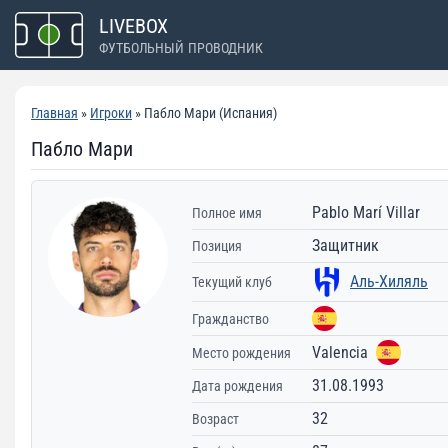
Перейти
LIVEBOX
к
ФУТБОЛЬНЫЙ ПРОВОДНИК
содержимому
Главная
»
Игроки
» Пабло Мари (Испания)
Пабло Мари
Pablo Marí Villar
Полное имя
Защитник
Позиция
Аль-Хиляль
Текущий клуб
Гражданство
Valencia
Место рождения
31.08.1993
Дата рождения
32
Возраст